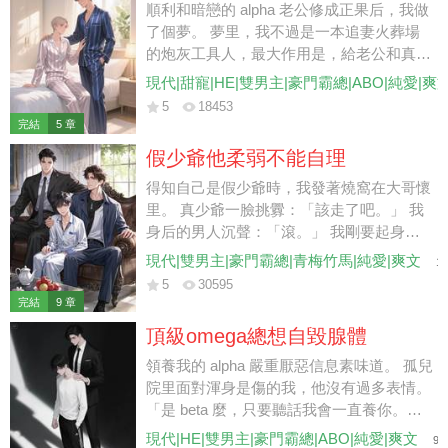
追妻火葬場！】 但我的心跳告訴我，他不
順利和暗戀的 alpha 老公修成正果后，我做
是。 所以，我要找到我真正的 Omega。
了個夢。 夢里，我不過是一本追妻火葬場
的炮灰工具人，最大作用是，給老公和真正
團寵主角受鋪路。 醒來后我越想越氣，給
現代|甜寵|HE|雙男主|豪門霸總|ABO|純愛|爽
還在睡夢中的老公來了個大嘴巴子。 老公
5
18453
迷迷糊糊醒來，見我氣哭了，把另一邊臉伸
完結
5 章
了過來，「老婆別生氣，手疼了就換只手
假少爺他柔弱不能自理
打。」
得知自己是假少爺時，我發著燒窩在大哥懷
里。 真少爺一臉挑釁：「該走了吧。」 我
身后的男人沉聲：「滾。」 我剛要起身，
就被大哥禁錮住腰。 真少爺被保鏢扔出門
現代|雙男主|豪門霸總|青梅竹馬|純愛|爽文
1
外。 我遲疑：「咳咳，可是我已經不
5
30595
是……」 落在我腰上的手更加用力：「不
完結
9 章
想做我的弟弟，那你想做什麼？」 我心
頂級omega總想自毀腺體
說，做情人。 但這話不能說，我因著身體
羸弱才換來大哥一點偏愛，要是得寸進尺，
領養我的 alpha 嚴重厭惡信息素味道。 孤兒
門外那個便是我的下場。 我垂下頸脖，溫
院里面對渾身是傷的我，他沒有過多表情。
馴道：「我永遠都是大哥的弟弟。」 病弱
「是 beta 麼，只要聽話我會一直養你。」
白切黑受腹黑控制欲哥VS嘴賤深愛真少忠
所以，在十八歲生日那天，得知自己二次分
現代|HE|雙男主|豪門霸總|ABO|純愛|爽文
9.