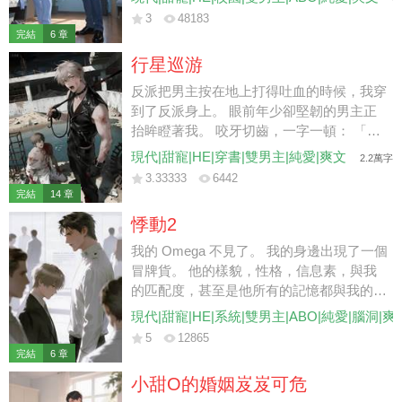
提示他：「在宿舍你可以收起來你的資訊素
3
48183
嗎？」 室友眸色漸深，「你能聞到？」 我
完結
6 章
點頭。 他緩緩逼近，「所以，你能被標
行星巡游
記？」
反派把男主按在地上打得吐血的時候，我穿
到了反派身上。 眼前年少卻堅韌的男主正
抬眸瞪著我。 咬牙切齒，一字一頓： 「謝
因，你最好現在就弄死我。」 「但凡我還
現代|甜寵|HE|穿書|雙男主|純愛|爽文
2.2萬字
能留口氣，以后絕對不會放過你。」 我：
3.33333
6442
「……」 我看了眼自己手里的鞭子。 又看
完結
14 章
了下他渾身的鮮血和傷口。 再一聯想到他
悸動2
以后會成為整個京市呼風喚雨，誰也不敢惹
他半句的大人物。 我果斷地把鞭子扔了。
我的 Omega 不見了。 我的身邊出現了一個
撲過去把男主抱進了懷里。 「你別誤會
冒牌貨。 他的樣貌，性格，信息素，與我
啊，我用鞭子抽你只是情趣。」 在男主越
的匹配度，甚至是他所有的記憶都與我的
來越冷的眼神里，我堅持道： 「我是喜歡
Omega 一模一樣。 所有人都說他是真的。
現代|甜寵|HE|系統|雙男主|ABO|純愛|腦洞|爽
你才會這樣對你的。」
就連我的信息素都在瘋狂叫囂著這就是我的
5
12865
Omega。 眼前突然閃過的一排彈幕也在
完結
6 章
說：【這就是你的 Omega 啊，攻怎麼突然
小甜O的婚姻岌岌可危
發癲連自己的老婆都認不出來了，小心以后