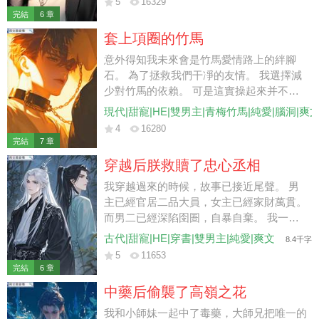
5
16329
關小黑屋哦，天天強制愛~】 我瞬間紅了
完結
6 章
臉，不敢掙扎。
套上項圈的竹馬
意外得知我未來會是竹馬愛情路上的絆腳
石。 為了拯救我們干凈的友情。 我選擇減
少對竹馬的依賴。 可是這實操起來并不容
易。 因為我的竹馬他，似乎對我有分離焦
現代|甜寵|HE|雙男主|青梅竹馬|純愛|腦洞|爽
慮癥。
4
16280
完結
7 章
穿越后朕救贖了忠心丞相
我穿越過來的時候，故事已接近尾聲。 男
主已經官居二品大員，女主已經家財萬貫。
而男二已經深陷囹圄，自暴自棄。 我一腳
踹開牢房的大門，揪住男二的領口：起來給
古代|甜寵|HE|穿書|雙男主|純愛|爽文
8.4千字
朕干活。
5
11653
完結
6 章
中藥后偷襲了高嶺之花
我和小師妹一起中了毒藥，大師兄把唯一的