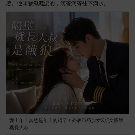
。
濕漉漉
，滴答滴答往
滴
。
愛上年上當然是年上的錯了！外表乖巧少女X斯文腹黑
機長大叔