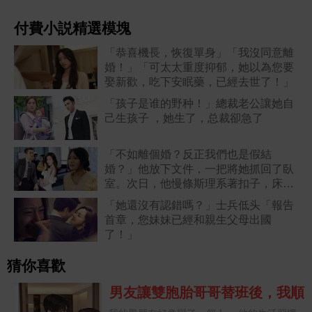
付費小説精選模塊
「恭喜機長，恢復單身」「我沒同意離
婚！」「可太太重度抑郁，她以為您要
娶新歡，吃下安眠藥，已經去世了！」
「孩子是谁的野种！」總裁老公讓她自
己生孩子 ，她生了，总裁卻急了
「不如離個婚？反正我們也是假結
婚？」他放下文件，一把將她抓回了臥
室。次日，他慢條斯理系著扣子，床頭
放著紅本子：「還離麼？」
「她還沒有認錯嗎？」士兵低头「報告
首章，您妹妹已經和親生父母出國
了！」
猜你喜歡
男友讓雙胞胎哥哥替班後，我順
手換了男友