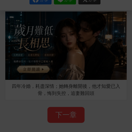
四年冷婚，耗盡深情；她轉身離開後，他才知愛已入
骨，悔到失控，追妻難回頭
下一章