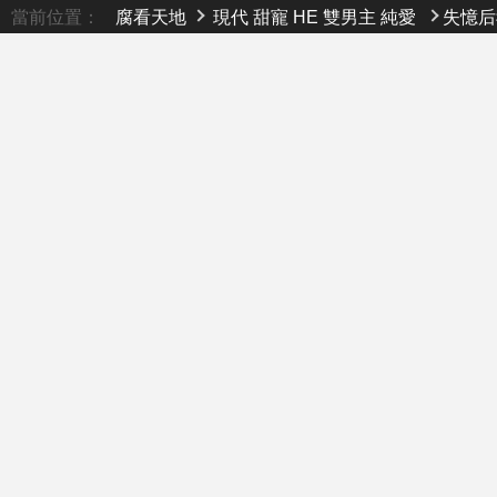
當前位置：
腐看天地
現代
甜寵
HE
雙男主
純愛
失憶后