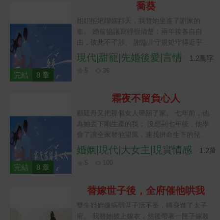
喬葵
姐姐拒絕聯姻那天，我替她坐進了謝家的
車。 婚前協議寫得很清楚：兩年後各自自
由，彼此不干涉。 謝臨川守規矩守得近乎冷
酷，連我發燒都只會把藥和溫水放在門外。
現代|甜寵|先婚後愛|言情
1.2萬字
直到我收拾好行李，準備把婚戒還給他，他
5
36
卻蹲在康復中心的小狗旁邊，按下了那隻小
完結
8 章
狗平時用來「說話」的按鈕。 機械女聲響徹
安靜的客廳：「想你。」
霜夜不留負心人
顧廷舟又把那個女人帶回了家。 七年前，他
為她丟下剛生產的我； 沒想到七年後，他學
會了讓全家替他望風，連我拼命生下的兒子
都被教會了撒謊。 兒子抱著我的腿，生硬地
婚姻|現代|大女主|現實情感
1.2萬
喊「媽媽我想你」，急著把我往門外拽。 我
5
100
推開門，看見武芷寧穿著我的睡衣坐在主
完結
8 章
臥。 她以為我還會像從前一樣哭著求一個解
釋。 我把門鎖上，給律師打電話：「帶著離
替嫁世子後，全府催他哄我
婚協議和證據保全的人過來。今晚，一個都
雙生姐姐嫌病弱世子活不長，轉身進了太子
別想走。」
府。 我替她披上嫁衣，然後帶著一匣子嫁妝