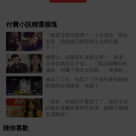
付費小説精選模塊
「她還沒有認錯嗎？」士兵低头「報告
首章，您妹妹已經和親生父母出國
了！」
婚禮上，陸叢彰紅著眼乞求：「南溪，
沒有你我活不下去...」「那請陸團長死
遠點，別臟了我太太的眼。」身邊的男
人微微一笑。
她走了三年。他找了三年直到看到她的
新婚照全城播放，他瘋了
「营长，你媳妇不要你了！」营长丈夫
給戰友遺孀親筆寫手術單，她摘下婚戒
直接離婚！
猜你喜歡