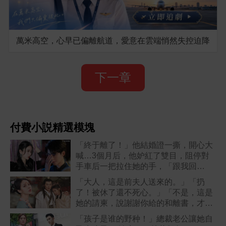
萬米高空，心早已偏離航道，愛意在雲端悄然失控迫降
下一章
付費小説精選模塊
「終于離了！」他結婚證一撕，開心大
喊…3個月后，他妒紅了雙目，阻停對
手車后一把拉住她的手，「跟我回
家！」
「大人，這是前夫人送來的。」「扔
了！被休了還不死心。」「不是，這是
她的請柬，說謝謝你給的和離書，才讓
她嫁的風光」
「孩子是谁的野种！」總裁老公讓她自