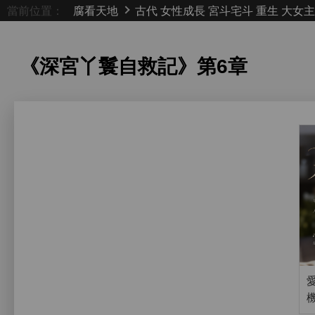
當前位置：
腐看天地
古代
女性成長
宮斗宅斗
重生
大女主
《深宮丫鬟自救記》
第6章