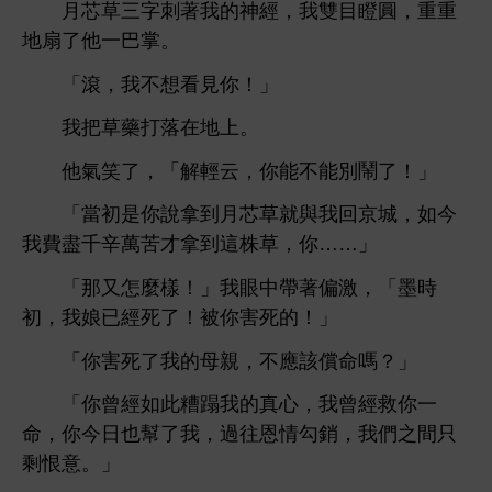
芯
字刺著
神經，
雙目瞪圓，
扇
巴掌。
「滾，
見
！」
把
藥打落
。
笑
，「解
云，
能
能別鬧
！」
「當初
拿到
芯
就與
回京
，如今
費盡千辛萬苦才拿到
株
，
……」
「
又
麼樣！」
帶著偏激，「墨
初，
娘已經
！被
害
！」
「
害
母親，
應該償命嗎？」
「
曾經如此糟蹋
真
，
曾經救
命，
今
也幫
，過往恩
勾銷，
們之
只
剩
。」