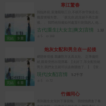
寒江驚春
我臨終前,裴澈罷朝三日,不眠不休守侯左右,
幾度哽咽失聲。 「朕允你,此生絕不再立新
後。」 我問他預備如何處置行刺我的人,他微
鬆握著我的手。 「到底是皇貴妃親眷,朕不忍
古代|重生|大女主|爽文|言情
1.3
見她傷懷。」 我以為裴澈君奪臣妻已夠荒
5
169
唐。 沒想到柳意歡的前夫當眾刺🔪我,他也愛
完結
9 章
屋及烏不肯降罪。 再睜眼,我重回十六歲賞花
宴。 皇后姑母讓我從諸位皇子中挑選夫婿。
炮灰女配和男主在一起後
我收回遞向裴澈的香囊,搖了搖頭。 「姑母,
網戀奔現後,我嫌對方太高太壯。 正準備拒
臣女的意中人並不在場。」
絕,眼前突然出現彈幕: 【太好了,等女配拒絕
男主,我們女主就可以去救贖他了。】 【室友
女主已準備就緒,等女配一離開,她立刻上去安
現代|女配|言情
9.2千字
慰。】 【女配還是太年輕,就喜歡斯文儒雅
5
72
的,等大幾歲就知道這種肩寬腰窄有多香了,力
完結
6 章
氣大到可以把你翻來覆去,抱著上樓梯都不是
問題。】 【一想到女主後面在男主的幫助下,
竹儀同心
各方面碾壓女配,把女配虐得直接跪地求饒,我
查到親生女兒的下落當晚。 我悄悄鑽進了養
就覺得爽。】 我愣了愣,看著眼前穿襯衫都緊