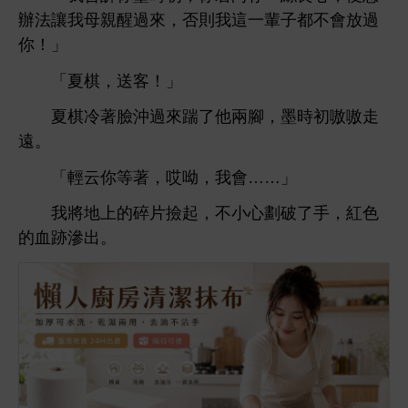
辦法讓
母親
過
，否則
輩子都
放過
！」
「
，送客！」
著
沖過
踹
兩腳，墨
初嗷嗷
。
「
云
等著，哎呦，
……」
將
碎片撿起，
劃破
，
血跡滲
。