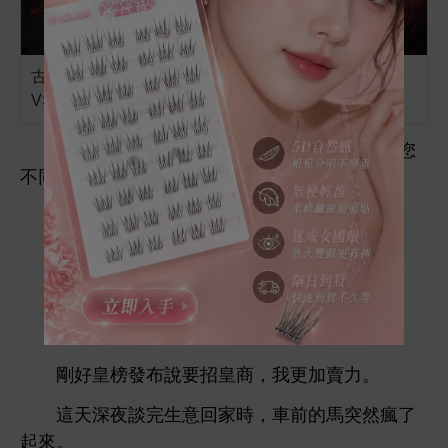
古早強制愛文學！恨海情天+養成+年上，端莊大小姐
VS腹黑軍官
「
，請您
阻礙
尋求真
，若
您
同
，
就與您斷絕母女
系！」
無奈
站
。
卻
得堅決，從未回
。
卻
桃
站
許久，黯然神傷。
擦干
淚，
誓
讓墨
初遭到報應。
剛好皇榜
布
招皇商，
更加賣力。
夜談完
回
，
馬突然瘋
起
。