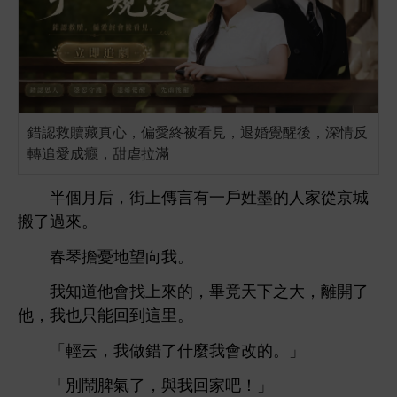
錯認救贖藏真心，偏愛終被看見，退婚覺醒後，深情反
轉追愛成癮，甜虐拉滿
半個
后，
傳言
戶姓墨
從京
搬
過
。
擔憂
望向
。
，畢竟
之
，
，
也只能回到
里。
「
云，
錯
什麼
改
。」
「別鬧脾
，與
回
吧！」