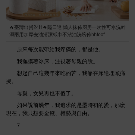
🔥臺灣出貨24H🔥隔日達 懶人抹佈廚房一次性可水洗幹
濕兩用加厚去油清潔紙巾不沾油洗碗佈hhfoof
原
每次能帶
疼痛
，都
。
撫摸著冰
，注
著母親
。
起自己
幾
苦，
靠
邊埋
痛
哭。
母親，女兒再也
傻
。
如果
幾
，
追求
墨
初
，
麼
現
，
只
、權勢與自由。
7