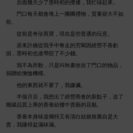
后面幾
墨
初
攪擾，
忙碌起
。
每
都
堆
團團禮物，質量卻
如
。
從
奇珍異寶，現
些普通
玩
。
原
許嬌從
奪
芳閣因經營
善虧
損，墨
初也連帶賠
。
為所
，只
叫
收拾
物品，
捐贈
撫恤
構。
就
，
嫌臟。
半個
后，
經營商
點子，送
幾罐品質
乘
膏
賣藝
魁。
膏本
獨特又
清
姑娘推薦自
賣，
賺得盆滿缽滿。