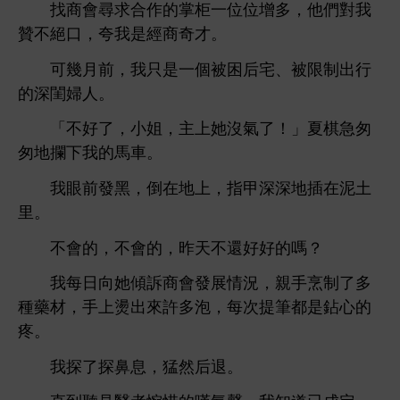
商
尋求
作
掌柜
位位增
，
們對
贊
絕
，夸
經商奇才。
幾
，
只
個被困后宅、被限制
閨婦
。
「
好
，
姐，主
沒
！」
急匆
匆
攔
馬
。
，倒
，指甲
插
里。
，
，昨
還好好
嗎？
每
向
傾訴商
展
況，親
烹制
種藥材，
燙
許
泡，每次提
都
鉆
疼。
探
探
息，猛然后退。