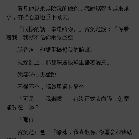
見
越
越
沉
，
話
也越
越
，
些
虛
垂
。
「同樣
話，奉還
。」賀沉危
：「
著
，
就
信
兩
空空。」
話音落，
雙
捧起
頰。
線對
，
雙
邃
眸里盛著
。
霎
尖猛
。
僅
空，
袋里還
顏
。
「
，」
撇嘴：「都沒正式表
過，
麼
能算
起？」
「
。」
賀沉危正
：「喻殊，
,
愿
結