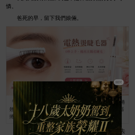
憐。
爸
，留
們娘倆。
關閉
『天天秒發』 燙睫毛器 電熱睫毛夾 睫毛夾 電動睫毛捲
翹器 0秒巨巨卷翹！電動睫毛捲翹器燙睫毛電熱捲翹器
捲出太陽花
幾
，
掌握
公司
實權后，媽媽便