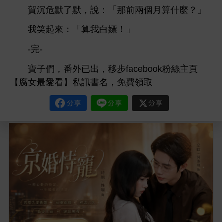
賀沉危默
默，
：「
兩個
算什麼？」
笑起
：「算
嫖！」
-完-
寶子們，番
已
，移步facebook
絲主頁
【腐女最
】私訊
名，免費領取