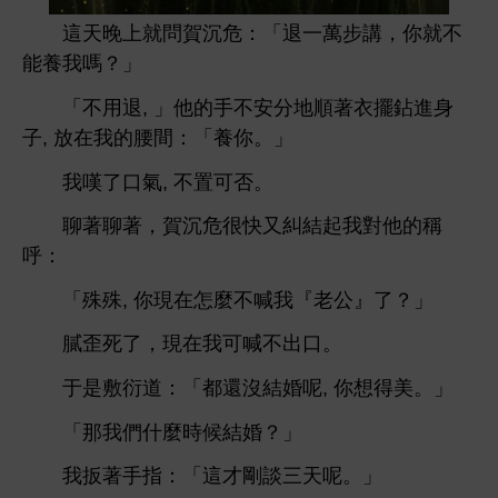
就問賀沉危：「退
萬步講，
就
能養
嗎？」
「
用退, 」
分
順著
擺鉆
子, 放
腰
：「養
。」
嘆
,
置
否。
聊著聊著，賀沉危很
又糾結起
對
稱
呼：
「殊殊,
現
麼
喊
『老公』
？」
膩歪
，現
喊
。
于
敷衍
：「都還沒結婚呢,
得美。」
「
們什麼
候結婚？」
扳著
指：「
才剛談
呢。」