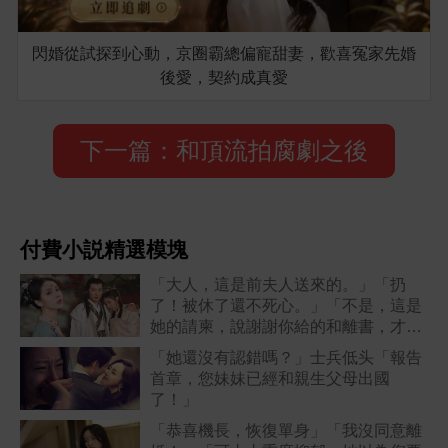
閃婚從試探到心動，京圈霸總偏寵甜妻，歡喜冤家先婚
後愛，契約成真愛
下一篇：和頂流拍腐劇之後
付費小説精選模塊
「大人，這是前夫人送來的。」「扔
了！被休了還不死心。」「不是，這是
她的請柬，說謝謝你給的和離書，才讓
她嫁的風光」
「她還沒有認錯嗎？」士兵低头「報告
首章，您妹妹已經和親生父母出國
了！」
「恭喜機長，恢復單身」「我沒同意離