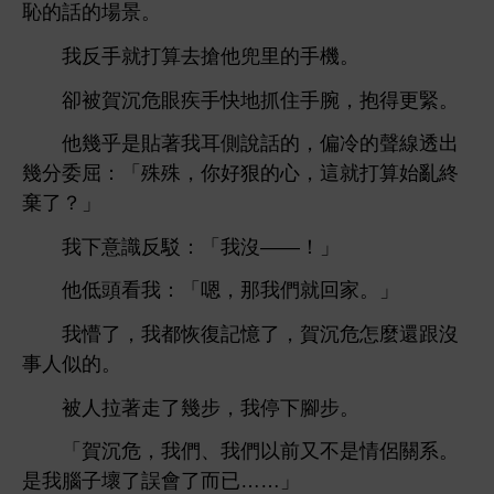
恥
話
景。
反
就打算
搶
兜里
。
卻被賀沉危
疾
抓
腕，抱得更緊。
幾乎
貼著
側
話
，偏
線透
幾分委屈：「殊殊，
好狠
，
就打算始
終
棄
？」
識反駁：「
沒——！」
：「嗯，
們就回
。」
懵
，
都恢復記憶
，賀沉危
麼還跟沒
事
似
。
被
拉著
幾步，
腳步。
「賀沉危，
們、
們以
又
侶
系。
子壞
誤
而已……」