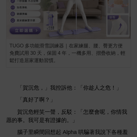
TUGO 多功能滑雪訓練器｜在家練腿、腰、臀更方便
免費試用 30 天，保固 4 年，一機多用、摺疊收納，輕
鬆打造居家運動習慣。
「賀沉危，」
控訴
：「
趁
之危！」
「真好
啊？」
賀沉危
笑
，反駁：「
麼
呢，
愿
事。
證據
。」
子里瞬
回
起 Alpha 哄騙著
各種羞