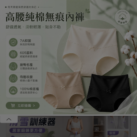
恭喜張**成為年卡VIP享全站無廣告、聽書等多重福利
恭喜葉**成為年卡VIP享全站無廣告、聽書等多重福利
碎片會員
季卡39.00美金，年卡69.00美金，全站免廣告，海量小說免費
我要
聽，獨享VIP小說，免費贈送福利站、短劇站、漫畫站
加入
恭喜李**成為年卡VIP享全站無廣告、聽書等多重福利
恭喜李**成為年卡VIP享全站無廣告、聽書等多重福利
首頁
會員短篇
精品短篇
網絡熱文
耽美短
全部
會員短篇
追妻火葬場
打臉虐渣
出軌
誤把死對頭當老公
第8章
|
《誤把死對頭當老公》
第8章