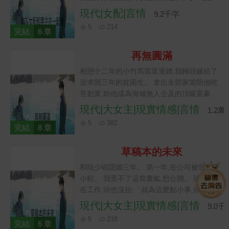
女主已準備就緒,等女配一離開,她立刻上去安
現代|女配|言情
9.2千字
慰。】 【女配還是太年輕,就喜歡斯文儒雅
5
214
的,等大幾歲就知道這種肩寬腰窄有多香了,力
完結
6 章
氣大到可以把你翻來覆去,抱著上樓梯都不是
問題。】 【一想到女主後面在男主的幫助下,
再無圓滿
各方面碾壓女配,把女配虐得直接跪地求饒,我
相戀十二年的小竹馬當眾退婚,我轉頭嫁給了
就覺得爽。】 我愣了愣,看著眼前穿襯衫都緊
追求我三年的貧困生。 拿出全部家當陪他吃
到要爆開的男人。 話鋒一轉: 「其實,也不是
苦創業,助他成為海城無人企及的頂級富豪。
不能試試。」
有了錢的丈夫對我寵愛至極,捨不得我吃一點
現代|大女主|現實情感|言情
1.2萬
苦,總是把最好的東西拿到我面前。 直到我懷
5
382
孕四個月後。 那晚腹痛難忍,有血水順著腿部
完結
8 章
流下。 我嚇壞了,一遍又一遍撥打他的手機,
無人接聽。 打到第 25 個,電話終于接通,話筒
草稿本的未來
裡傳來一個女人的聲音。 「阿宴累了,剛睡
和陸少硯隱婚三年。 第一年,在公司被領導穿
下。」 那個聲音我無比熟悉。 救護車到來的
小鞋。 我受不了這窩囊氣,想公開。 陸少硯
那一刻。 我在暈倒之前,用盡最後的力氣對醫
在工作,頭也沒抬:「就為這麼點小事,你別
生說道:「孩子......不保了。」 祁宴,我也不要
作。」 第二年,陸少硯的白月光空降公司,同
現代|大女主|現實情感|言情
了。
9.0千
事狂嗑雙強 CP。 我氣不過想宣示主權。 陸
5
218
少硯冷冷回拒:「吃醋要有個限度,你要學會公
完結
6 章