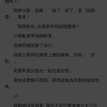
婚嗎？」
睜
，提
：「錯
，錯
，
『談戀
』，
！」
「
,
愿
談戀
嗎？」
雜
無章
著。
兩秒鐘
自己。
努力壓抑
將
翹
嘴角，回答：「好
吧。」
其實
賀沉危
起也挺好
。
麼
，
就勉為其難
寵寵
咯。
17
媽媽沒
病
,
也
什麼
無分文