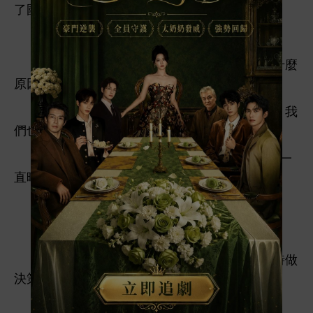
國
活。
認識賀沉危
。
屆
。
起
, 當初
因為什麼
原因
始
互相
慣, 都已經記
清
。
只
爭鋒相對成為常態，
復
,
們也算
對方
活
留
磨滅
印記。
沈棲然也
什麼「
」,
同
,
直暗戀賀沉危。
能
又茶又裝,
特別
慣
。
恢復記憶
壞處就
又得
班
。
之
賀沉危幫
處理, 托
信得
暫
決策。
再也
能愉
到自然
，
煩惱。