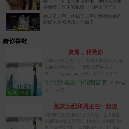
婚！」「可太太重度抑郁，她以為您要
娶新歡，吃下安眠藥，已經去世了！」
她走了三年。他找了三年直到看到她的
新婚照全城播放，他瘋了
猜你喜歡
寶見，我受你
京圈太子爺是個丈育。 我每天都會收到他發
來的錯別字資訊。 「寶見,我受你,么么
噠。」 「good monkey!」 我從一開始的看
不懂,到後來已經學會了配合。 畢竟他一個月
現代|沙雕|豪門霸總|言情
9.0千字
給我一百萬。 他就是給我發火星文,我都能意
5
26
會。 直到某天,他媽突然找上門,遞給我一張
完結
6 章
五千萬的支票。 我眼睛一亮,麻利地收進口
袋。 「離開您兒子是吧,我懂。」 她痛心疾
炮灰女配和男主在一起後
首: 「不是,我是想請你教他好好讀書。」 我:
網戀奔現後,我嫌對方太高太壯。 正準備拒
「?」
絕,眼前突然出現彈幕: 【太好了,等女配拒絕
男主,我們女主就可以去救贖他了。】 【室友