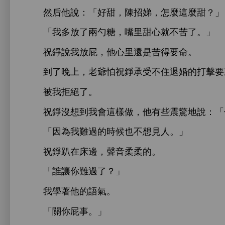
然后
：「好甜，陳招娣，
麼
麼甜？」
「
放
兩勺糖，嘴里甜
就
苦
。」
祝錚
放屁，
里還
苦得
命。
到
，老爺怕祝錚承受
退婚
打擊
被
拒絕
。
祝錚沒
到
樣
，
些震驚
：「
「因為
難過
候也
見
。」
祝錚趴
邊，
音柔柔
。
「誰讓
難過
？」
著
語
。
「
屁事。」