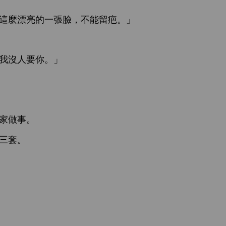
麼漂亮
張
，
能留疤。」
沒
。」
事。
套。