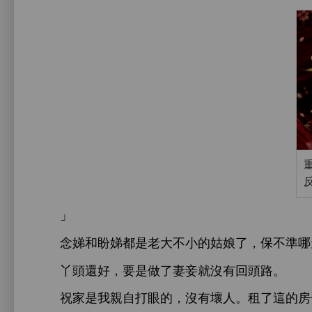
」
娣
盼娣都
老
姑娘
，保
準
丫
還好，
妻妾就沒
回
。
祝
親自打
，沒
壞
。租