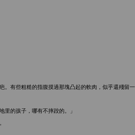
疤。
些粗糙
指腹摸過
塊凸起
肉，似乎還殘留
里
孩子，
摔跤
。」
。