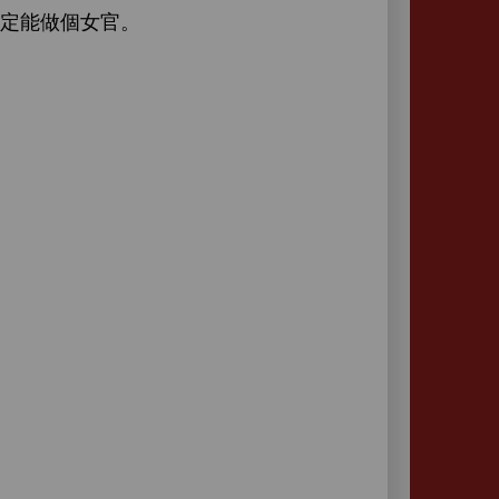
定能
個女官。