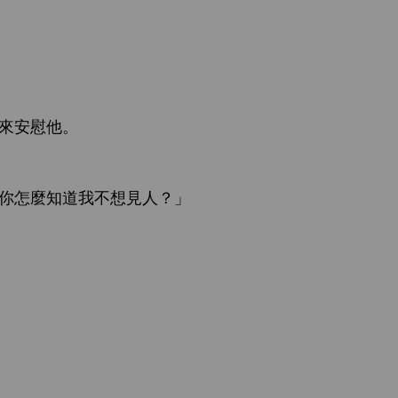
慰
。
麼
見
？」