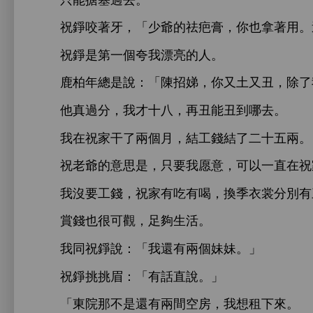
祝錚咬著
，「
爺
祛疤膏，
也拿著用。
祝錚
第
個夸
漂亮
。
鹿柏
總
：「陳招娣，
又
又丑，除
真過分，
才
，再丑能丑到
。
祝
干
兩個
，結
結
兩。
祝老爺
，只
愿
，
以
直
祝
沒
，祝
，換季
裳分別
賞
也很
觀，
夠
活。
同祝錚
：「
還
兩個妹妹。」
祝錚挑挑眉：「
話直
。」
「
院
還
兩
空
，
租
。