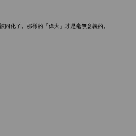
被同化
。
樣
「偉
」才
毫無
義
。