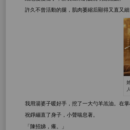
許久
曾活
腿，肌肉萎縮后顯得又直又細
用湯婆子
好
，挖
勺羊羔油。
掌
祝錚繃直
子，
喘息著。
「陳招娣，癢。」