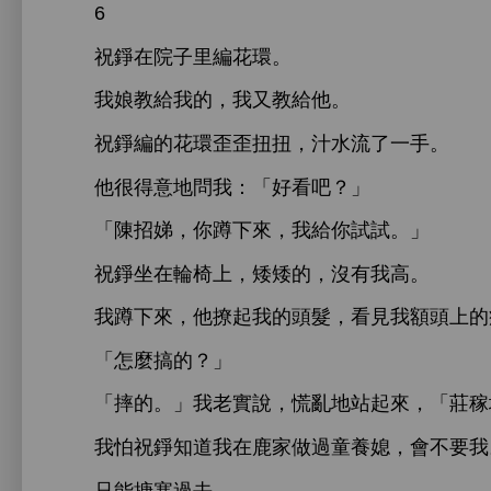
6
祝錚
院子里編
環。
娘教
，
又教
。
祝錚編
環歪歪扭扭，汁
流
。
很得
問
：「好
吧？」
「陳招娣，
蹲
，
試試。」
祝錚
輪
，矮矮
，沒
。
蹲
，
撩起
髮，
見
額
「
麼搞
？」
「摔
。」
老實
，慌
站起
，「莊稼
怕祝錚
鹿
過童養媳，
只能搪塞過
。