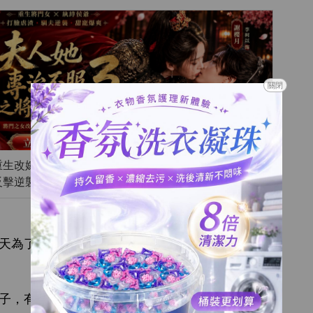
關閉
重生改嫁紈絝世子，將門虎女馴夫虐渣，先婚後愛甜爽
反擊逆襲封神
為
讓建業
就賣
誰
丫
。
子，
著，
爹就
能隨便
捉
。