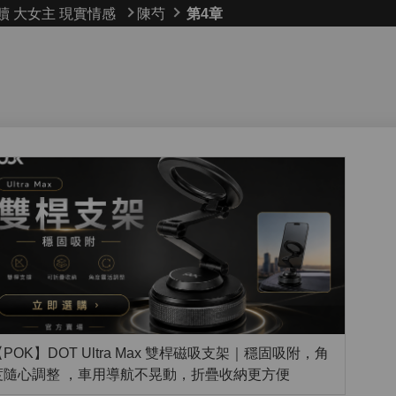
贖
大女主
現實情感
陳芍
第4章
POK】DOT Ultra Max 雙桿磁吸支架｜穩固吸附，角
度隨心調整 ，車用導航不晃動，折疊收納更方便