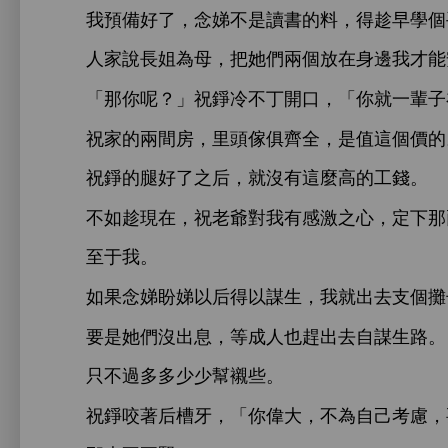
預備好
，
娣
料，得趁
個
姐為母，把
們兩個放
邊
才能
「
呢？」祝錚
丁
，「
就
輩子
祝
兩
，里
傢俱
全，
值
個價
祝錚
腿好
之后，就沒
麼
。
如趁現
，祝老爺對
激之
，定
至于
。
如果
娣盼娣以后得以謀
，
就
支個攤
們沒
息，等成
也趕
自謀
。
只
過
幫襯些。
祝錚咬著后槽
，「
偉
，
為自己考慮，