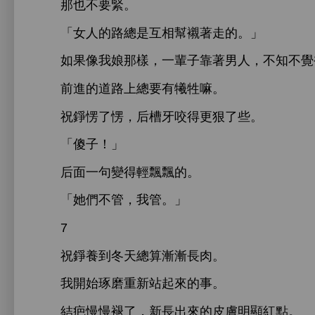
也
緊。
「女
總
互相幫襯著
。」
如果像
娘
樣，
輩子靠著男
，
總
犧牲嘛。
祝錚愣
愣，后槽
咬得更狠
些。
「傻子！」
后面
句變得
飄飄
。
「
們
管，
管。」
7
祝錚養到
總算漸漸
肉。
始琢磨
站起
事。
結疤
褪
，
皮膚
顯
點。