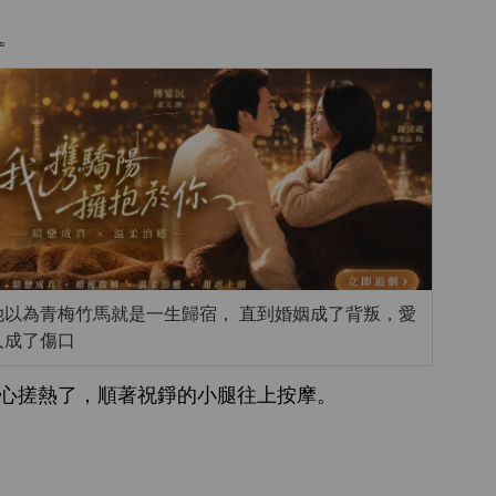
。
她以為青梅竹馬就是一生歸宿， 直到婚姻成了背叛，愛
人成了傷口
搓
，順著祝錚
腿往
按摩。