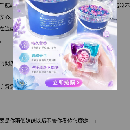
藝好養活自己。盼娣
很聰
，好好
，
后
。
奴才，
？」
。
兩
。
子賣賣餅什麼
。
兩個妹妹以后
管
麼辦。」