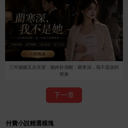
三年婚姻五次失望，她終於清醒：藺寒深，我不是誰的
替身
下一章
付費小説精選模塊