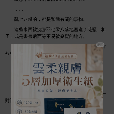
……
糟
，都
事物。
些
被沈臨羽
零
落
塞
瓶、柜
子，或
后面等
易被察
方。
關閉
除非
閑得沒事干
特
倒騰，就永
被
現。
啊。
沒
到沈臨羽還怪
。
……
被「嘎吱」
推
候，
正
把玩
對同
結。
丑
拉幾
，
著像沈臨羽自己
。