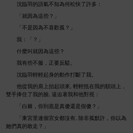
沈臨羽
語
為何松
許
：
「就因為
些？」
「
因為
孤？」
：「？」
什麼叫就因為
些？
些
，正
反駁。
沈臨羽
起
作打斷
。
從
肩
抬起
,
抵
額
，
雙
捧
, 逼迫著
對
：
「
棘，
到底
真傻還
假傻？」
「
宮里連個宮女都沒
, 除非孤默許，
以為
們真
敢
？」