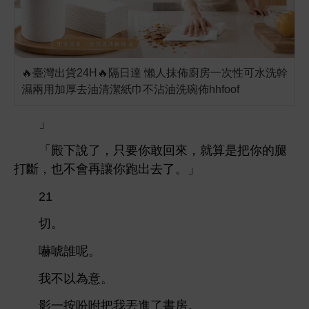
🔥臺灣出貨24H🔥隔日達 懶人抹佈廚房一次性可水洗幹
濕兩用加厚去油清潔紙巾不沾油洗碗佈hhfoof
」
「殿
，只
敢回
，就算
把
腿
打斷，也
再讓
。」
21
切。
嚇唬誰呢。
以為
。
按吩咐把
丟
。