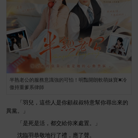
半熟老公的服務意識強的可怕！明豔開朗軟萌妹寶✖冷
傲持重爹系律師
「羽兒，
些
顧叔叔特
幫
尋
異黨。」
「
活，都交
處置。」
沈臨羽恭敬
禮，應
。