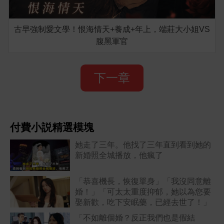
古早強制愛文學！恨海情天+養成+年上，端莊大小姐VS
腹黑軍官
下一章
付費小説精選模塊
她走了三年。他找了三年直到看到她的
新婚照全城播放，他瘋了
「恭喜機長，恢復單身」「我沒同意離
婚！」「可太太重度抑郁，她以為您要
娶新歡，吃下安眠藥，已經去世了！」
「不如離個婚？反正我們也是假結