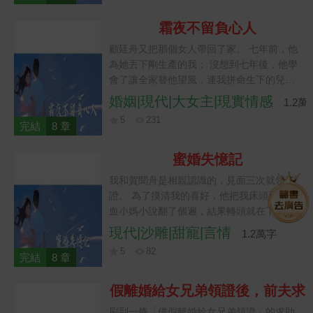
狗平時用來「說話」的按鈕。 機械女聲響徹
安靜的客廳：「想你。」
霜夜不留負心人
顧廷舟又把那個女人帶回了家。 七年前，他
為她丟下剛生產的我； 沒想到七年後，他學
會了讓全家替他望風，連我拼命生下的兒子
都被教會了撒謊。 兒子抱著我的腿，生硬地
婚姻|現代|大女主|現實情感
1.2萬
喊「媽媽我想你」，急著把我往門外拽。 我
5
231
推開門，看見武芷寧穿著我的睡衣坐在主
完結
8 章
臥。 她以為我還會像從前一樣哭著求一個解
釋。 我把門鎖上，給律師打電話：「帶著離
蜜婚失憶記
婚協議和證據保全的人過來。今晚，一個都
我和賀聞舟是相親認識的，見面三次就領了
別想走。」
證。 為了摸清我的喜好，他把我床頭那本狗
血小媽小說翻了個遍，結果轉頭就在下班路
上出了車禍。 好消息，人沒事。 壞訊息，他
現代|沙雕|甜寵|言情
1.2萬字
一口認定我是他小媽。 我給他擦個藥，他紅
5
82
著耳朵背《離騷》； 我帶他回家，他衝我發
完結
8 章
小喊繼父； 喝醉後，他還抱著奶粉罐，苦口
婆心勸他爸把我讓給他。 他爸聽完之後，點
假離婚給女兄弟領證後，前夫求
燃了一根煙，然後轉身去拿了雞毛撣子。
我替他還債
刷到一條「借假離婚給女兄弟領證」的求助