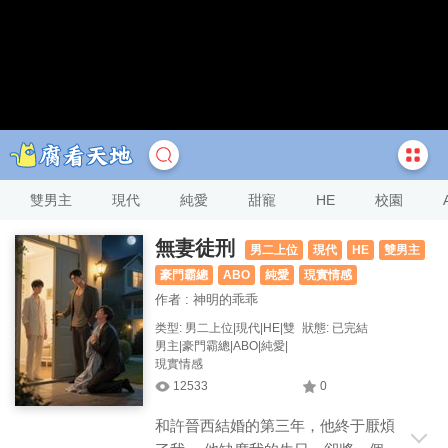
雙男主
現代
純愛
甜寵
HE
校園
無妻徒刑
男二上位
現代
HE
雙男主
豪門霸總
ABO
純愛
現實情感
作者 : 神明的乖乖
类型: 男二上位|現代|HE|雙
狀態: 已完結
男主|豪門霸總|ABO|純愛|
現實情感
12533
0
和許晉西結婚的第三年，他終于厭煩