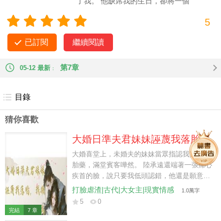
了我。 他缺席我的生日，卻將一個
身嬌體軟的 omega 摟在懷裡說動人的情
5
話。 「還是 omega 玩起來爽，我家那個 beta 古板又無趣我早
就受夠了。」 七年的愛意被消磨殆盡，我平靜地簽下離婚協議
已訂閱
繼續閱讀
書。 後來高高在上的許晉西卻在易感期跪在我家門口，顫抖地
嗅著我的睡衣求我原諒。 而被他視為眼中釘的逄寂延牽著我的
第7章
05-12 最新
手，一腳踢在他心口。 「再敢覬覦我老婆，勞資三條腿都給你
卸了！」
目錄
猜你喜歡
大婚日準夫君妹妹誣蔑我落胎，
我撤回嫁妝讓陸家跪滿京城
大婚喜堂上，未婚夫的妹妹當眾指認我買過落
胎藥，滿堂賓客嘩然。 陸承遠還端著一張痛心
疾首的臉，說只要我低頭認錯，他還是願意納
我進門。 我掀開蓋頭，先問他妹妹：「藥鋪在
打臉虐渣|古代|大女主|現實情感
1.0萬字
哪條街？藥錢從誰手裡拿的？」 一個謊話，要
5
0
拿十個謊話去圓。 可陸家忘了，我謝蘅從來不
完結
7 章
替栽贓我的人補窟窿，自證更是最沒有必要的