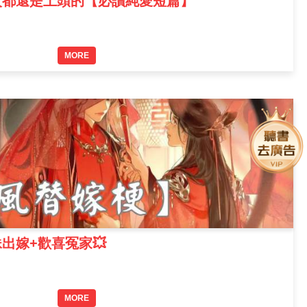
次都還是上頭的【必讀純愛短篇】
MORE
妹出嫁+歡喜冤家💥
MORE