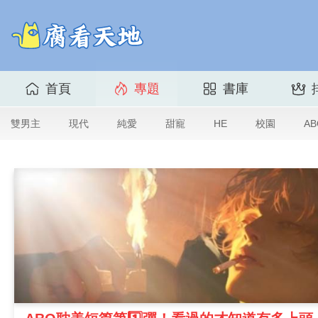
首頁
專題
書庫
雙男主
現代
純愛
甜寵
HE
校園
AB