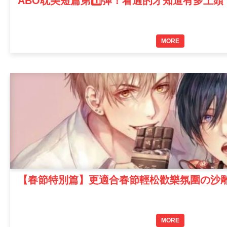
ABO耽美短篇第1️⃣彈！看過的才知道有多上頭
MORE
【春節特別篇】更適合春節輕松歡樂氛圍の沙
MORE