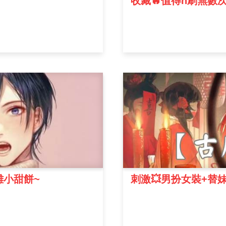
收藏🔥值得n刷無數
雕小甜餅~
刺激💥男扮女裝+替