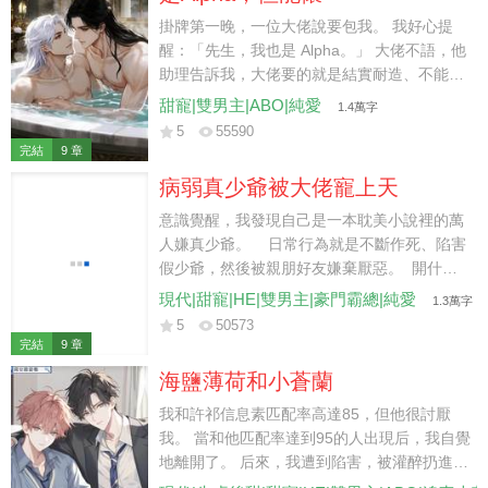
掛牌第一晚，一位大佬說要包我。 我好心提
醒：「先生，我也是 Alpha。」 大佬不語，他
助理告訴我，大佬要的就是結實耐造、不能生
養的 Alpha。 我了然，立馬簽下兩千萬的合
甜寵|雙男主|ABO|純愛
1.4萬字
同。 簽了一年，合約到期前半個月。 大佬助
5
55590
理找到我：「再續兩年。」 我委婉拒絕：「還
完結
9 章
是不了。」 肚子不爭氣，懷了。
病弱真少爺被大佬寵上天
意識覺醒，我發現自己是一本耽美小說裡的萬
人嫌真少爺。 日常行為就是不斷作死、陷害
假少爺，然後被親朋好友嫌棄厭惡。 開什麼
玩笑？ 就我這一步一小咳，三步一大咳，三
現代|甜寵|HE|雙男主|豪門霸總|純愛
1.3萬字
天兩頭感冒發燒，莫名其妙胃痛頭疼的身子。
5
50573
連多動一下我都嫌費力，更別提去針對人了。
完結
9 章
此後我打定主意，躺平任嘲，混吃等死，只希
海鹽薄荷和小蒼蘭
望能舒舒坦坦度過接下來的日子。 後來，曾經
厭惡我的家人都求著我回家去。 而那位隱藏身
我和許祁信息素匹配率高達85，但他很討厭
份的大佬，熟練地屈膝跪地，手掌撫上我冰涼
我。 當和他匹配率達到95的人出現后，我自覺
的腳踝： 「寶寶，求你，別著涼。」
地離開了。 后來，我遭到陷害，被灌醉扔進了
新任總裁的房間。 聽說這位總裁不近美色，心