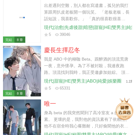
出差遇到空難，別人都在寫遺書，孤兒的我打
算跟周扒皮老板開一個玩笑。 「老板老板，長
話短說，我喜歡你。」 「真的很喜歡很喜
歡。」 「老板，永別了。」 千鈞一發之際，
現代|治愈|先虐後甜|暗戀|甜寵|HE|雙男主|純
機長憑借多年的經驗力挽狂瀾。 飛機安全落地
5
39046
的時候我還在恍惚。 直到看到被一排黑衣保鏢
完結
8 章
簇擁的老板血紅著眼睛奔向了我。
慶長生擇忍冬
我是 ABO 中的糊咖 Beta。跟醉酒的頂流荒唐
一夜，意外懷孕。為了不被封殺，我連夜跑
路。頂流找到我時，我正受邀參加娃綜。 頂流
氣急敗壞地將我抵在墻上質問：「離婚？單
現代|甜寵|HE|雙男主|ABO|純愛|娛樂圈
1.2萬
身？我怎麼不記得你曾經給過我名分？」 他的
5
65331
信息素外泄，擾得工作人員戰戰兢兢。 我輕描
完結
8 章
淡寫地拂開他的手，抱起年年，淡聲抬眸：
唯一
「陸先生，請收斂一點，你讓我的孩子受驚
了。」 他氣笑了，好整以暇地往鏡頭前一坐：
身為 beta 的我突然聞到了高冷室友 a 的資訊
「明眼人都看得出來，年年是我們的孩子。」
素。 更壞的是，我對他的資訊素有了依賴性。
看著如同一個模子刻出來的兩人。 觀眾炸了。
他不在宿舍時我心癢難耐，只好偷聞他的衣
服。 眼看依賴感愈發強，我委婉提示他：「在
現代|甜寵|HE|校園|雙男主|ABO|純愛|爽文