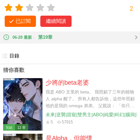
己想要撕裂一切的衝動，努力集中精神使
2
自己變得清醒。 該死。 剛剛喝的那杯紅酒...... 他叫蕭張，是蕭
氏集團的現任總裁，富可敵國，霸道囂張！ 今晚參加一個商業
已訂閱
繼續閱讀
宴會，一個小公司的經理向他敬酒...... 蕭張冷哼一笑，接下來是
不是會送來一個美人？ 門被打開，朦朧之間，蕭張看到一個人
第19章
06-28 最新
被抬到了床上，放在自己身邊。 呵。果然。
目錄
猜你喜歡
少將的beta老婆
我是 ABO 文里的 beta。 我照顧了三年的植物
人 alpha 醒了。 所有人都告訴他，這些年照顧
他的是我的 omega 弟弟。 父親說： 「你只是
個 beta，他是帝國最有前途的少將，你跟他沒
未來|逆襲|甜寵|雙男主|ABO|純愛|科幻|腦洞|
結果的，還不如讓你弟弟頂替你與他聯姻。」
5
57915
我忍辱負重地離開。 后來，少將卻對我說：
完結
12 章
「如果是你，我倒挺樂意的。」
是Alpha，但能懷