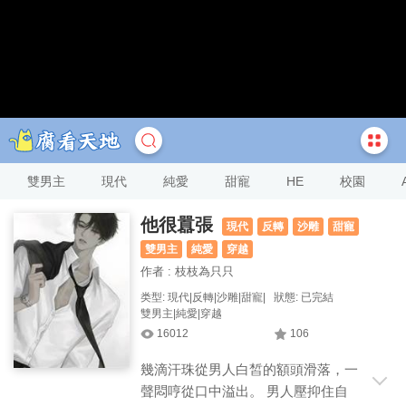
雙男主
現代
純愛
甜寵
HE
校園
他很囂張
現代
反轉
沙雕
甜寵
雙男主
純愛
穿越
作者 : 枝枝為只只
类型: 現代|反轉|沙雕|甜寵|
狀態: 已完結
雙男主|純愛|穿越
16012
106
幾滴汗珠從男人白皙的額頭滑落，一
聲悶哼從口中溢出。 男人壓抑住自