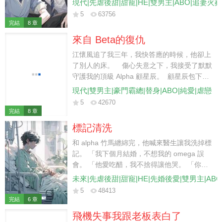
現代|先虐後甜|甜寵|HE|雙男主|ABO|追妻火
狠手辣。 然而他卻用力摟住我，雙眼猩紅。
5
63756
「你又想逃到哪里去？」
完結
8 章
來自 Beta的復仇
江懷風追了我三年，我快答應的時候，他卻上
了別人的床。 傷心失意之下，我接受了默默
守護我的頂級 Alpha 顧星辰。 顧星辰包下了
全城的 LED 屏官宣我們的愛情。 甚至，放棄
現代|雙男主|豪門霸總|替身|ABO|純愛|虐戀
了繼承權也要和身為 Beta 的我成婚。 「無論
5
42670
別人怎麼看你，你都是我心中最珍視的一葉扁
完結
8 章
舟。」 于是，我決定接受腺體改造，想為他留
標記清洗
下子嗣。 然而，在即將簽訂胚胎移植的協議書
時，顧星辰卻失蹤了。 我找到他時，卻聽到他
和 alpha 竹馬纏綿完，他喊來醫生讓我洗掉標
不屑地跟別人說： 「如果不是因為江懷風，
記。 「我下個月結婚，不想我的 omega 誤
我連看他一眼都嫌噁心。」 「毫無價值的
會。 「他愛吃醋，我不捨得讓他哭。 「你也
Beta，又怎麼配得上我們顧家呢？」
是個大齡剩 O 了，總不能帶著我的標記去和別
未來|先虐後甜|甜寵|HE|先婚後愛|雙男主|AB
的 alpha 相親。」 他殘忍而又薄涼地扔給我一
5
48413
張支票。 「你跟了我那麼久，我不會委屈了
完結
6 章
你。 「我結婚那天會給你發請帖，記得來吃
飛機失事我跟老板表白了
席。」