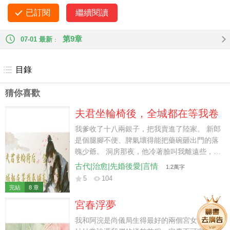
家拿著三袋谷子前來提親。 我奶笑得合不攏嘴，正要答應。 我
已訂閱
繼續閱讀
卻指著我們村無父無母，性子古怪孤僻，還帶著一個孩子的謝
家鰥夫。 「我要嫁他。」
第9章
07-01 最新
目錄
猜你喜歡
夫君坐輪椅後，全城都在等我卷
鋪蓋走人
我爹收了十八兩銀子，把我賣進了陸家。 新郎
是個腿腳不便、脾氣壞得能把藥碗砸出門的落
魄少爺。 洞房那夜，他冷著臉叫我離遠些，我
看他上🛏費勁，順手把人扛上肩。 他在我背上
古代|治愈|先婚後愛|言情
1.2萬字
氣得發抖：「田滿穗，你若敢把我摔了，我
5
104
就……」 我踩著自己的裙襬，連人帶輪椅一起
完結
8 章
滾進了喜被裡。 門外的婆母喜極而泣：「快，
宮春浮夢
快把紅棗花生再端一盤來！」
我和阿浣是尚儀局生得最好的兩個宮女。 掌事