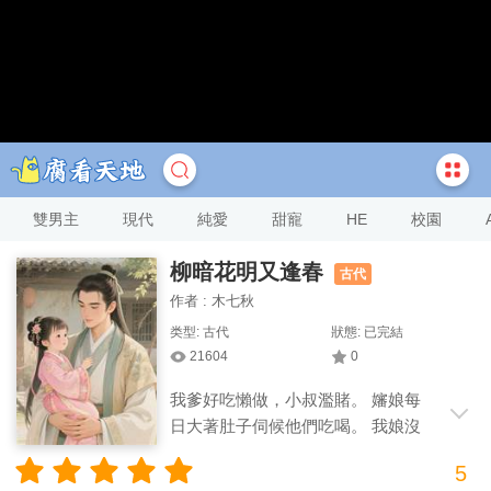
雙男主
現代
純愛
甜寵
HE
校園
柳暗花明又逢春
古代
作者 : 木七秋
类型: 古代
狀態: 已完結
21604
0
我爹好吃懶做，小叔濫賭。 嬸娘每
日大著肚子伺候他們吃喝。 我娘沒
日沒夜地做豆腐撐起家用。 我從六歲起，
5
就跟著她們干活。 十八歲那年。 我奶終于肯放我出嫁。 竹馬一