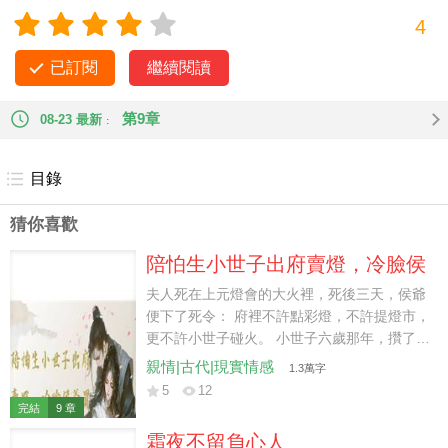
幽會。 他說：「我們還在娘胎時，長輩們
4
玩笑之言，作不得數。」 我成了一個被未婚夫拋棄的姑娘，被
人指指點點。 于是，我轉身進了宮。 再相見時，陸云錚只能遠
已訂閱
繼續閱讀
遠地對我磕頭行禮。
第9章
08-23 最新
目錄
猜你喜歡
陪怕生小世子出府賣燈，冷臉侯
爺買空整條燈市
夫人死在上元燈會的大火裡，死後三天，侯爺
便下了死令： 府裡不許點彩燈，不許提燈市，
更不許小世子碰火。 小世子六歲那年，攢了許
久的零嘴錢，捧著一張船燈圖來找我。 他說想
親情|古代|現實情感
1.3萬字
親手做一盞燈，放進水渠裡，請風替他捎給從
5
12
未見過的娘親。 三年後，他做的風輪燈被書院
完結
9 章
選去西市義賣，換來的銀子要送到慈幼局添冬
霜夜不留負心人