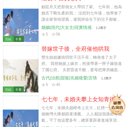
衣。偏有個昔日同窗故意撞翻燈架，火苗順著
燈油躥上來，小世子僵在原地，連哭都忘了。
顧廷舟又把那個女人帶回了家。 七年前，他為
顧承野趕到時，抱起兒子，冷聲吩咐管家：
她丟下剛生產的我； 沒想到七年後，他學會了
「西市今日餘下的義賣燈，侯府全數買下。至
讓全家替他望風，連我拼命生下的兒子都被教
于推倒燈架的人，帶去巡城司，我顧承野的兒
會了撒謊。 兒子抱著我的腿，生硬地喊「媽媽
婚姻|現代|大女主|現實情感
1.2萬字
子，他也敢動？」
我想你」，急著把我往門外拽。 我推開門，看
5
56
見武芷寧穿著我的睡衣坐在主臥。 她以為我還
完結
8 章
會像從前一樣哭著求一個解釋。 我把門鎖上，
替嫁世子後，全府催他哄我
給律師打電話：「帶著離婚協議和證據保全的
人過來。今晚，一個都別想走。」
雙生姐姐嫌病弱世子活不長，轉身進了太子
府。 我替她披上嫁衣，然後帶著一匣子嫁妝進
了國公府。 夫君昏迷不醒，婆母把庫房鑰匙交
給我，小姑子天天往我房裡送點心，我的日子
古代|治愈|甜寵|先婚後愛|言情
1.2萬字
過得比在姜家舒坦太多。 我坐在謝觀瀾床邊打
5
45
算盤，順嘴唸叨：「今天太醫府的人又說你治
完結
8 章
不好了，你說我如果守寡了是不是能拿到很多
七七年，未婚夫攀上女知青後，
錢啊？」 床上的人聽了許久，醒來便攥住我的
我退了婚
手：「姜蒔蘿，你是不是天天盼著我出殯？」
七七年，未婚夫趙崢考上京大，紅榜一貼，整
姐姐在太子府碰了壁，又鬧著要換回婚約。 我
個柳灣大隊都跟著沸騰。 人人都說我唐綰有福
正想請人送客，謝觀瀾已經站到了我身邊。
氣，守了他這麼多年，總算要跟著進城享清
福。 可錄取通知書送到村口那日，我卻看見他