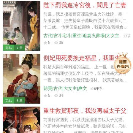
通，絕不會再護你。」 沒多久，太子推開了水
陛下罰我進冷宮後，聞見了亡妻
閣的門。 跟在他身後的男人看見我腕上的勒
的烤肉香
痕，只問了一句： 「你方才說，要把朕的女兒
前世，我是棲梧舊宮裡最會生火的灶婢，靠一
沉進哪一處池子？」
架破炭爐，把失勢皇子蕭既白從十六歲養到二
十二歲。 他奪回皇位那晚，我卻死在舊糧倉的
大火裡。 後來，他追封我為端懿皇后，又照著
古代|宮斗宅斗|重生|追妻火葬場|大女主
1.0萬
一幅根本不像我的畫像，選了半宮女子。眉眼
5
35
相似的晉位，聲音相似的得賞，最會學畫中人
完結
7 章
低頭淺笑的蘇妙儀，做了寵冠六宮的昭容。 五
側妃用死嬰換走福星，我重生後
年後，我重生成陸才人。 蕭既白只看了我一
先救娘親
眼，便冷聲道：「你學得不像，還敢拿她作筏
我是大梁百年難遇的福星。 上一世，顧柔貞靠
子。」 隨後，他把我罰進了棲梧院。 滿宮都
著我的福運從側妃坐上後位，卻在登基大典前
等著看我哭死在裡面。 我摸到牆角那條舊糧
一夜，讓人把我活活釘進棺材。 我哭著喊她母
道，先叫人劈竹籤、尋炭盆，又把半塊羊肉切
妃，問自己究竟做錯了什麼。 她隔著棺蓋笑
萌寶|古代|大女主|爽文
9.5千字
得肥瘦相間。 冷宮算什麼？ 那地方的井、爐
了。 「蠢東西，你還真把我當親娘了？」
5
34
子和藏糧洞，都是我當年留下的。 當晚，羊油
「當年我生下死胎，正好趕上你出生。若沒有
完結
6 章
落在炭上，肉香越過三重宮牆，飄到了皇帝的
範嬤嬤幫我把你們換了，我哪有今日？」 棺釘
重生救駕那夜，我沒再喊太子父
御書房。
穿過木板，扎進我的肩頭。 她俯身貼近那道
親
縫，聲音壓得很低。 「你娘到死都在找你。可
前世行宮遇刺，我跌跌撞撞跑去找太子父親。
惜啊，她連你一聲娘都沒聽見。」 冷風再次撲
他正替外室的女兒放紙鳶，聽完我的話，只把
到身上時，我竟回到了出生那天。 接生嬤嬤抱
我交給內侍。 「歲安乖，這份救駕之功先記在