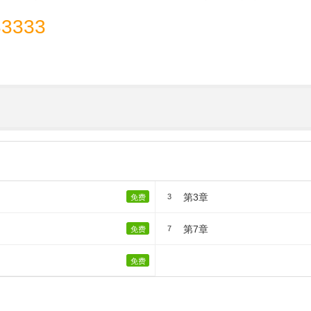
33333
第3章
3
免费
第7章
7
免费
免费