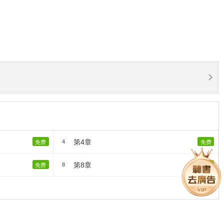
第4章
4
免费
免费
第8章
8
免费
免费