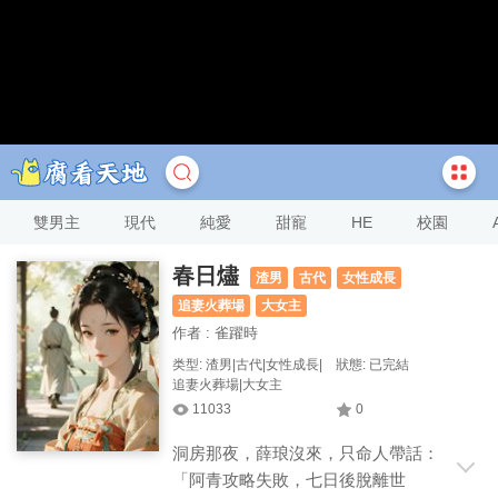
雙男主
現代
純愛
甜寵
HE
校園
春日燼
渣男
古代
女性成長
追妻火葬場
大女主
作者 : 雀躍時
类型: 渣男|古代|女性成長|
狀態: 已完結
追妻火葬場|大女主
11033
0
洞房那夜，薛琅沒來，只命人帶話：
「阿青攻略失敗，七日後脫離世