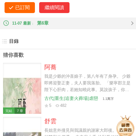
下懸崖。 走白月光的路，讓她無路可走。
已訂閱
繼續閱讀
第6章
11-07 最新
目錄
猜你喜歡
阿蕎
我是少爺的沖喜娘子，第八年有了身孕。 少爺
即將迎娶正妻，夫人要我落胎。 「樂寧郡主是
陛下心肝肉，若她知曉此事。莫說孩子，你的
命都留不住。」 少爺臉色微僵，又急又怒：
古代|重生|追妻火葬場|虐戀
1.1萬字
「母親，阿蕎腹中是我親子，不如將她養在外
5
482
頭。」 夫人眸光下移：「阿蕎丫頭，你是何
完結
7 章
意？」 我心頭微冷，恭敬叩首。 「奴婢想要
舒雲
離開。」
長姐意外撞見與我議親的謝家大郎後。 便開始