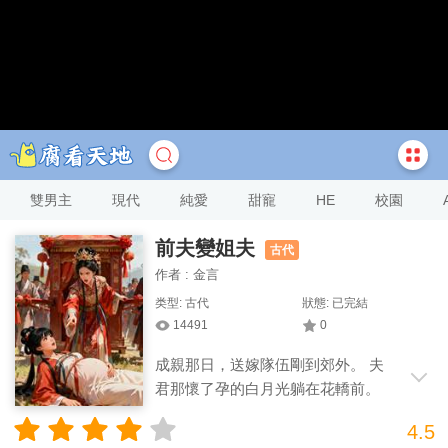
雙男主
現代
純愛
甜寵
HE
校園
前夫變姐夫
古代
作者 : 金言
类型: 古代
狀態: 已完結
14491
0
成親那日，送嫁隊伍剛到郊外。 夫
君那懷了孕的白月光躺在花轎前。
舉刀嚷嚷著要自噶！ 玩……玩這麼大？ 我
4.5
跳下花轎，破口大罵， 「謝宥，我~你大爺！」 話落，縱身跳