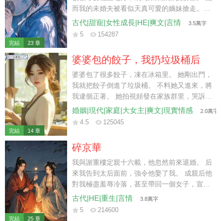
而我的未婚夫被看似天真可愛的嫡妹搶走。弟
弟們記不得我半點好，只記恨我對他們管教太
古代|甜寵|女性成長|HE|爽文|言情
3.5萬字
嚴，連父母也只視我為妝點門楣工具，一心偏
5
154287
幫嫡妹。 面對此情此景，我兩手一攤，擺爛
完結
23 章
了，從此再不參與到府中的任何事情中去。 任
婆婆包的餃子，我扔垃圾桶后
由他們折騰在雞零狗碎的瑣事中，逐漸分崩離
析，再不復往日溫情。就連那天真可愛的嫡
婆婆包了很多餃子，凍在冰箱里。 她剛出門，
妹，在失去我的幫襯后，也不再是他們的心頭
我就把餃子倒進了垃圾桶。 不料她又進來，將
寶貝了。
我逮個正著。 她拍視頻發在家族群里，哭訴：
「我給兒媳婦包的餃子，她全扔進了垃圾桶
婚姻|現代|家庭|大女主|爽文|現實情感
2.0萬字
里，她為什麼這麼恨我啊？」 不一會兒，全家
4.5
125045
人都來我家教訓我。 我把餃子全煮了，給每人
完結
14 章
盛一碗。 他們吃著吃著，變了臉色。
碎京華
我與謝重樓定親十六載，他忽然前來退婚。 后
來我告到太后面前，強令他娶了我。 成親后他
對我極盡羞辱冷落，甚至帶回一個女子，宣布
要休妻再娶。 那時我陸家已然式微，連太后也
古代|HE|重生|言情
3.8萬字
不肯再替我做主。 可我一身烈骨，哪里受得住
5
214600
這樣的委屈，在他們新婚之夜，一把火燒了將
完結
25 章