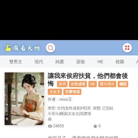
雙男主
現代
純愛
甜寵
HE
校園
讓我來侯府扶貧，他們都會後
悔
古代
女性成長
HE
宮斗宅斗
權謀
大女主
現實情感
作者 : miss王
类型: 古代|女性成長|HE|宮
狀態: 已完結
斗宅斗|權謀|大女主|現實情
感
24655
0