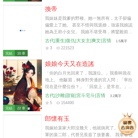
軍府。 再睜眼時，我竟重生回退親的一個月
換帝
前。
我妹妹是我爹的野種。她一無所有，太子卻偏
偏愛上了她。 甚至不惜與我退婚，強逼我娘認
她為王府小女兒。 我娘不堪受辱，將鑾殿前的
臺階磕得到處是血。 當天夜裡妹妹跳河身亡。
古代|重生|復仇|大女主|爽文|言情
1.5萬字
後來太子坐上皇位，將我剜心而死，將我娘火
3
221523
燒而亡。 再睜眼，我回到了太子跪在皇帝面前
完結
10 章
求娶我妹妹的時候。 我將她往前一推，萬分誠
娘娘今天又在造謠
懇：「既然太子殿下與她真心相愛，不若陛下
成全了他。」 我倒要看看，今世沒了我，他們
「你的白月光回來了，我讓位。」我垂眸跪在
到底能不能雙宿雙飛！ #短篇 #爽文 #古代
地上。 他皺眉，轉身對旁邊的宮人問：「寧欣
現在是什麼位份？」 「回皇上，是常在。」那
宮人答。 他拍了拍🐻口：「嚇死我了，聽她這
古代|沙雕|甜寵|宮斗宅斗|言情
3.2萬字
話我還以為自己什麼時候不小心封她為皇后了
5
154490
呢。」 接著他轉向我：「你一個常在有什麼好
完結
22 章
讓的？」
郎懷有玉
我嫁給裴家大郎沒幾天，他就病死了。 少年從
軍的裴二郎，代替兄長簽了放妻書。 我拿著包