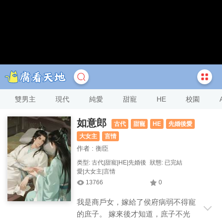
雙男主
現代
純愛
甜寵
HE
校園
如意郎
古代
甜寵
HE
先婚後愛
大女主
言情
作者 : 衡臣
类型: 古代|甜寵|HE|先婚後
狀態: 已完結
愛|大女主|言情
13766
0
我是商戶女，嫁給了侯府病弱不得寵
的庶子。 嫁來後才知道，庶子不光