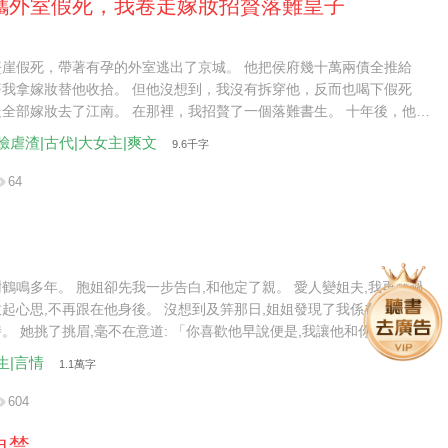
攜外室假死，我卷走嫁妝招贅落難皇子
墜崖假死，帶著有孕的外室逃出了京城。 他把侯府幾十萬兩債全推給
著我拿嫁妝替他收拾。 但他沒想到，我沒有拆穿他，反而也喝下假死
全部嫁妝去了江南。 在那裡，我招贅了一個落難書生。 十年後，他回
，侯府已經沒了。而我招贅的書生竟是流落民間的皇子，沉冤昭雪後，
臉虐渣|古代|大女主|爽文
9.6千字
了王妃。
64
一步告白,和他定了親。 愛人變姐夫,我再難過
不再跟在他身後。 沒想到及笄那日,姐姐發現了我係在姻緣樹
是,我讓他和你在一起就
,約會你替我去。」 我自然不肯,姐姐卻下了藥將
生|言情
1.1萬字
一度,我本做好了青燈古佛一生的準備。 這時謝鶴
前是我認錯了人,我心儀的本就是攬玉,而非攬月。」
604
遏,卻還是念在他態度謙卑、聘禮殷實,同意換親。 婚後他待我很
自禁