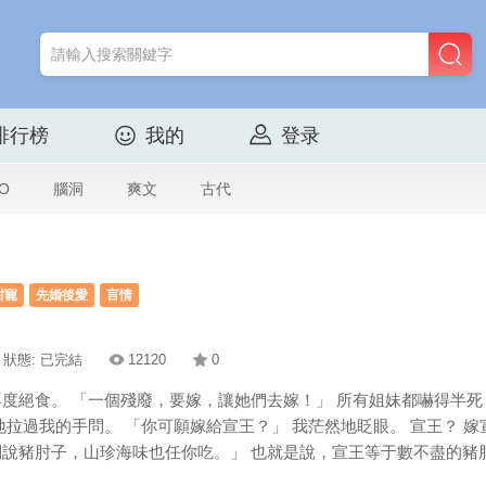
排行榜
我的
登录
O
腦洞
爽文
古代
甜寵
先婚後愛
言情
狀態: 已完結
12120
0
度絕食。 「一個殘廢，要嫁，讓她們去嫁！」 所有姐妹都嚇得半死
地拉過我的手問。 「你可願嫁給宣王？」 我茫然地眨眼。 宣王？ 
說豬肘子，山珍海味也任你吃。」 也就是說，宣王等于數不盡的豬肘