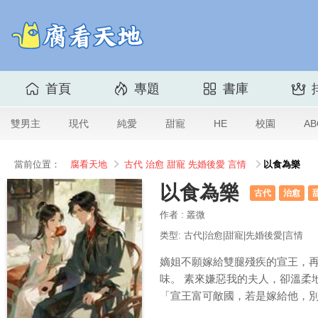
首頁
專題
書庫
雙男主
現代
純愛
甜寵
HE
校園
AB
當前位置：
腐看天地
古代
治愈
甜寵
先婚後愛
言情
以食為樂
以食為樂
古代
治愈
作者 : 叢微
类型: 古代|治愈|甜寵|先婚後愛|言情
嫡姐不願嫁給雙腿殘疾的宣王，再
味。 素來嫌惡我的夫人，卻溫柔
「宣王富可敵國，若是嫁給他，別