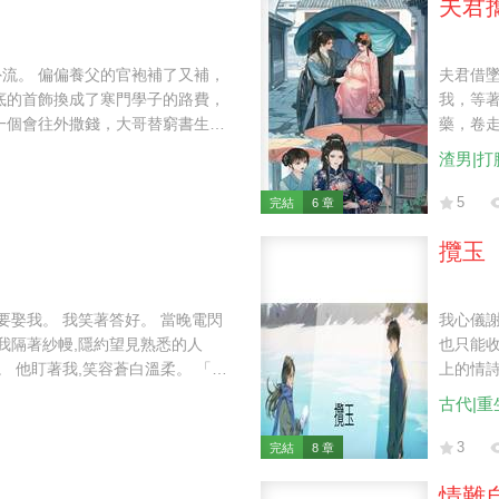
夫君
流。 偏偏養父的官袍補了又補，
夫君借
底的首飾換成了寒門學子的路費，
我，等
一個會往外撒錢，大哥替窮書生交
藥，卷走
的銀號開到了第十二家，睡前不數
到京城
渣男|打
錯孩子的人手腳不利索，才把我塞
我也成
捧著殘玉進門，自稱才是顧家流落
5
完結
6 章
恨不得親手替她把族譜翻到那一
的。 血趕緊驗，包袱我已經叫丫鬟
攬玉
先替我認下了一門麻煩。
好。 當晚電閃
我心儀謝鶴鳴多年。 胞姐卻先我
也只能收起心思,
上的情詩。 她挑了挑眉,毫不在意道: 「你喜歡他早說便
好了啊,何必麻煩。」 「這樣吧
古代|重
我與他鎖在一室之間。 春宵
鳴又上門,轉而求娶我: 「之
3
完結
8 章
父親怒不可
好。 比從前更周到妥帖,甚至當眾發誓,說此生不會納妾。 我以為自己也算苦盡
情難