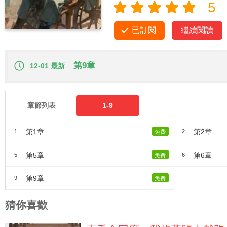
5
已訂閱
繼續閱讀
第9章
12-01 最新
章節列表
1-9
第1章
第2章
1
2
免费
第5章
第6章
5
6
免费
第9章
9
免费
猜你喜歡