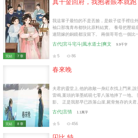
真千金回府，我抱著賬本就跑
我這輩子最怕的不是丟臉，是銀子從手裡往外
袖口那塊青布都快比原料結實。 養母把壓箱
連陪嫁的銅鏡都沒留下。 兩個哥哥也一個比
束脩，二哥把軍餉分給傷兵。 只有我把京裡
古代|宮斗宅斗|風水道士|爽文
9.9千字
完當日進賬便合不上眼。 我一直覺得當年抱
進這麼一個清流窩。 直到一個穿素衣的姑娘
5
86
完結
7 章
在外的親女兒。 我差點把她當財神供起來，
頁。 這才像話，我怎麼可能是清流窩裡親生
春來晚
扎好了，連出城的車錢都付過。 誰料那碗水
夫君的靈堂上,他的政敵一身紅衣找上門來,說要娶我。 我笑著答
雷鳴,案頭的筆墨紙硯七零八落地摔了一地。 我隔著紗幔,隱約望見熟悉的人
影。 正是我那早已跌落山崖,屍骨無存的夫君。 他盯著我,笑容蒼白溫柔。 「娘
子,我是死了,但並未同你和離。」
古代|言情
1.1萬字
5
456
完結
8 章
囚比.特