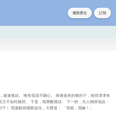
瀏覽歷史
訂閱
，連連搖頭。 唯有我漠不關心。 捧著撿來的豬肘子，啃得津津有
嫁宣王不如吃豬肘。 于是，我果斷搖頭。 下一秒，夫人惋惜地說：
子！ 我激動得兩眼放光，大聲道： 「母親，我嫁！」