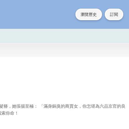
瀏覽歷史
訂閱
髮簪，她張揚至極： 「滿身銅臭的商賈女，你怎堪為六品京官的良
我索你命！