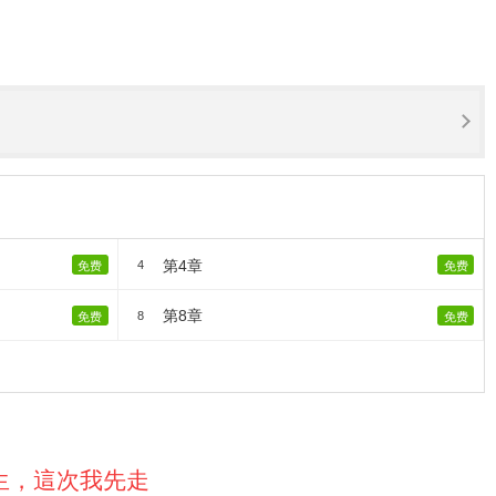
第4章
4
免费
免费
第8章
8
免费
免费
生，這次我先走