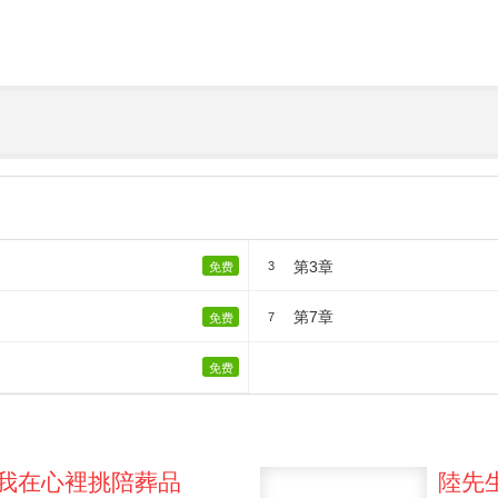
第3章
3
免费
第7章
7
免费
免费
我在心裡挑陪葬品
陸先