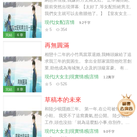
網戀奔現後,我嫌對方太高太壯。 正準備拒絕,
眼前突然出現彈幕: 【太好了,等女配拒絕男主,
我們女主就可以去救贖他了。】 【室友女主已
準備就緒,等女配一離開,她立刻上去安慰。】
現代|女配|言情
9.2千字
【女配還是太年輕,就喜歡斯文儒雅的,等大幾
5
354
歲就知道這種肩寬腰窄有多香了,力氣大到可以
完結
6 章
把你翻來覆去,抱著上樓梯都不是問題。】
再無圓滿
【一想到女主後面在男主的幫助下,各方面碾壓
女配,把女配虐得直接跪地求饒,我就覺得
相戀十二年的小竹馬當眾退婚,我轉頭嫁給了追
爽。】 我愣了愣,看著眼前穿襯衫都緊到要爆
求我三年的貧困生。 拿出全部家當陪他吃苦創
開的男人。 話鋒一轉: 「其實,也不是不能試
業,助他成為海城無人企及的頂級富豪。 有了
試。」
錢的丈夫對我寵愛至極,捨不得我吃一點苦,總
現代|大女主|現實情感|言情
1.2萬字
是把最好的東西拿到我面前。 直到我懷孕四個
5
526
月後。 那晚腹痛難忍,有血水順著腿部流下。
完結
8 章
我嚇壞了,一遍又一遍撥打他的手機,無人接
草稿本的未來
聽。 打到第 25 個,電話終于接通,話筒裡傳來
一個女人的聲音。 「阿宴累了,剛睡下。」 那
和陸少硯隱婚三年。 第一年,在公司被領導穿
個聲音我無比熟悉。 救護車到來的那一刻。
小鞋。 我受不了這窩囊氣,想公開。 陸少硯在
我在暈倒之前,用盡最後的力氣對醫生說道:
工作,頭也沒抬:「就為這麼點小事,你別作。」
「孩子......不保了。」 祁宴,我也不要了。
第二年,陸少硯的白月光空降公司,同事狂嗑雙
現代|大女主|現實情感|言情
9.0千字
強 CP。 我氣不過想宣示主權。 陸少硯冷冷回