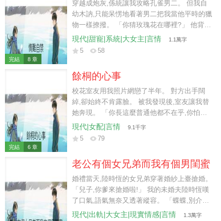
穿越成炮灰,係統讓我攻略孔雀男二。 但我自
幼木訥,只能呆愣地看著男二把我當他平時的獵
物一樣撩撥。 「你猜玫瑰花在哪裡?」 他背手
拿著一束玫瑰花,笑盈盈地看著我。 【宿主,這
現代|甜寵|系統|大女主|言情
1.1萬字
種時候你就假裝害羞就可以了。】 哦哦害羞。
5
58
我靦腆地笑了一下,抬手拂過他的耳廓,隨後收
完結
8 章
回手: 「我猜......」 下一秒,一枝漂亮的紅玫瑰
餘桐的心事
被我憑空變出。 「在這裡。」 空氣安靜了兩
秒。 男二的臉爆紅。
校花室友用我照片網戀了半年。 對方出手闊
綽,卻始終不肯露臉。 被我發現後,室友讓我替
她奔現。 「你長這麼普通他都不在乎,你怕什
麼。」 室友漂亮嬌氣,做事向來任性。 準備拒
現代|女配|言情
9.1千字
絕她時,眼前忽然浮現彈幕。 【男主其實是周
5
79
氏集團太子爺,身份特殊才隱瞞的。】 【雖然
完結
6 章
女主發的是假照,但見面後男主被狠狠驚豔,誤
老公有個女兄弟而我有個男閨蜜
會就解除啦。】 【陰鬱偏執貴公子跟小太陽女
主才是絕配~】 【男主高需求,缺愛還偏執,認準
婚禮當天,陸時恆的女兄弟穿著婚紗上臺搶婚。
一個人就會寵到底的。】 我微微失神。 鬼使
「兒子,你爹來搶婚啦!」 我的未婚夫陸時恆嘆
神差地答應了替她去見面。
了口氣,語氣無奈又透著縱容。 「蝶蝶,別介意,
小婷就是這種性格,我小時候答應過她,她如果
現代|出軌|大女主|現實情感|言情
1.3萬字