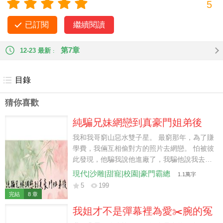
5
我？」 「T 恤都快兜不住屁股蛋了，小燒貨。」 我難以置信地
環視一週。 大家彷彿都在酣睡。 我正準備喝口水壓壓驚。 最後
已訂閱
繼續閱讀
一道聲音姍姍來遲。 「寶寶沒發現他的水有問題吧？」 噗——
我狼狽地擦去唇邊的水漬。 我、操！哪個孫子幹的？！
第7章
12-23 最新
目錄
猜你喜歡
純騙兄妹網戀到真豪門姐弟後
我和我哥窮山惡水雙子星。 最窮那年，為了賺
學費，我倆互相偷對方的照片去網戀。 怕被彼
此發現，他騙我說他進廠了，我騙他說我去搖
奶茶了。 和我網戀的姐姐哪裡都好，就是太喜
現代|沙雕|甜寵|校園|豪門霸總
1.1萬字
歡我哥這張臉了，總是想奔現。 直到又一次婉
5
199
拒她後，她突然跟我說：「寶寶，你是不是被
完結
8 章
京大錄取了，我在學校裡郵寄錄取通知書，看
我姐才不是彈幕裡為愛✂️腕的冤
到你的了。」 「終于可以見面了，開學禮物你