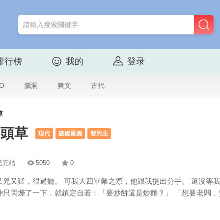
排行榜
我的
登录
O
腦洞
爽文
古代
草
回頭草
現代
破鏡重圓
雙男主
已完結
5050
0
又兇又猛，很過癮。 可我大四畢業之際，他跟我提出分手。 還沒等
神只閃爍了一下，就鎮定自若：「要炒餅還是炒麵？」 「想要老闆，