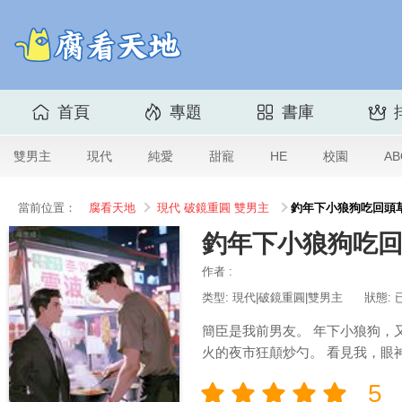
首頁
專題
書庫
雙男主
現代
純愛
甜寵
HE
校園
AB
當前位置：
腐看天地
現代
破鏡重圓
雙男主
釣年下小狼狗吃回頭
釣年下小狼狗吃
作者 :
类型: 現代|破鏡重圓|雙男主
狀態: 
簡臣是我前男友。 年下小狼狗，
火的夜市狂顛炒勺。 看見我，眼
5