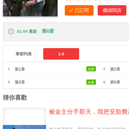
已訂閱
繼續閱讀
第6章
01-04 最新
章節列表
1-6
第1章
第2章
1
2
免费
第5章
第6章
5
6
免费
猜你喜歡
被金主分手那天，我把安胎費