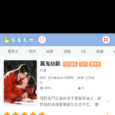
雙男主
現代
純愛
甜寵
HE
校園
厲鬼劫親
玄幻修仙
古代
雙男主
作者 :
类型: 玄幻修仙|古代|雙男
狀態: 已完結
主
4691
0
我對名門正派的宋子塵敬而遠之，卻
對他的未婚妻黎蘇兒念念不忘。 哪
怕是死後化為厲鬼，也要在他們二人大喜