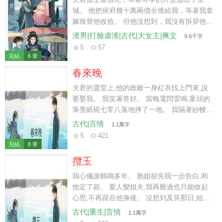
到一個穿素衣的姑娘捧著殘玉進門，自稱才是
城。 他把侯府幾十萬兩債全推給我，等著我拿
顧家流落在外的親女兒。 我差點把她當財神供
嫁妝替他收拾。 但他沒想到，我沒有拆穿他，
起來，恨不得親手替她把族譜翻到那一頁。 這
反而也喝下假死藥，卷走全部嫁妝去了江南。
渣男|打臉虐渣|古代|大女主|爽文
9.6千字
才像話，我怎麼可能是清流窩裡親生的。 血趕
在那裡，我招贅了一個落難書生。 十年後，他
5
57
緊驗，包袱我已經叫丫鬟扎好了，連出城的車
回到京城，侯府已經沒了。而我招贅的書生竟
完結
6 章
錢都付過。 誰料那碗水先替我認下了一門麻
是流落民間的皇子，沉冤昭雪後，我也成了王
春來晚
煩。
妃。
夫君的靈堂上,他的政敵一身紅衣找上門來,說
要娶我。 我笑著答好。 當晚電閃雷鳴,案頭的
筆墨紙硯七零八落地摔了一地。 我隔著紗幔,
隱約望見熟悉的人影。 正是我那早已跌落山
古代|言情
1.1萬字
崖,屍骨無存的夫君。 他盯著我,笑容蒼白溫
5
421
柔。 「娘子,我是死了,但並未同你和離。」
完結
8 章
攬玉
我心儀謝鶴鳴多年。 胞姐卻先我一步告白,和
他定了親。 愛人變姐夫,我再難過也只能收起
心思,不再跟在他身後。 沒想到及笄那日,姐姐
發現了我係在姻緣樹上的情詩。 她挑了挑眉,
古代|重生|言情
1.1萬字
毫不在意道: 「你喜歡他早說便是,我讓他和你