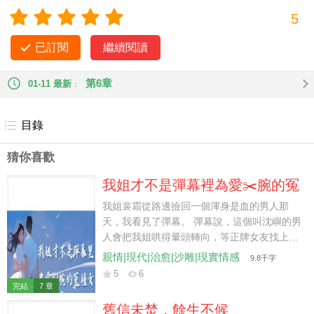
讓我扮演欺辱反派的炮灰，保證反派絕不
5
走上正途。 我看著角落裡陰鬱瘦弱的少年。 「你的意思是他無
父無母無親人無朋友，只有我一個沒有血緣關係的假舅舅？」
已訂閱
繼續閱讀
係統：「對，你只需要按照劇情走，等到故事結束就可以
了。」 我興奮起來：「所以他是我的了？」
第6章
01-11 最新
目錄
猜你喜歡
我姐才不是彈幕裡為愛✂️腕的冤
種女配
我姐裴霜從路邊撿回一個渾身是血的男人那
天，我看見了彈幕。 彈幕說，這個叫沈嶼的男
人會把我姐哄得暈頭轉向，等正牌女友找上
門，我姐就會成全網喊打的小三，最後✂️腕死
親情|現代|治愈|沙雕|現實情感
9.8千字
在出租屋。 我靈機一動。 轉天把一個黃毛領
5
6
回家：「姐，你看我撿的這個怎麼樣？」 裴霜
完結
7 章
氣得把他和沈嶼一起趕出門，叉著腰放話：
舊信未焚，餘生不候