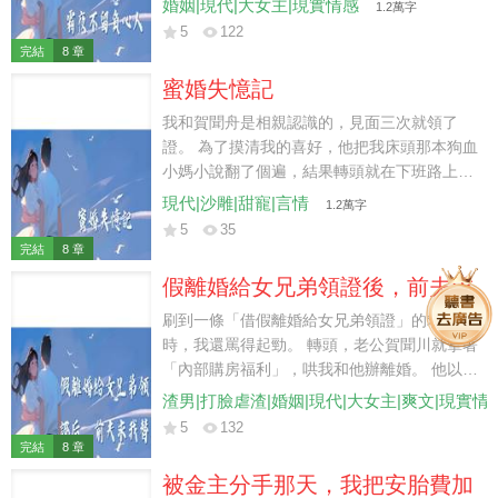
婚姻|現代|大女主|現實情感
1.2萬字
我想你」，急著把我往門外拽。 我推開門，看
5
122
見武芷寧穿著我的睡衣坐在主臥。 她以為我還
完結
8 章
會像從前一樣哭著求一個解釋。 我把門鎖上，
蜜婚失憶記
給律師打電話：「帶著離婚協議和證據保全的
人過來。今晚，一個都別想走。」
我和賀聞舟是相親認識的，見面三次就領了
證。 為了摸清我的喜好，他把我床頭那本狗血
小媽小說翻了個遍，結果轉頭就在下班路上出
了車禍。 好消息，人沒事。 壞訊息，他一口
現代|沙雕|甜寵|言情
1.2萬字
認定我是他小媽。 我給他擦個藥，他紅著耳朵
5
35
背《離騷》； 我帶他回家，他衝我發小喊繼
完結
8 章
父； 喝醉後，他還抱著奶粉罐，苦口婆心勸他
假離婚給女兄弟領證後，前夫求
爸把我讓給他。 他爸聽完之後，點燃了一根
我替他還債
煙，然後轉身去拿了雞毛撣子。
刷到一條「借假離婚給女兄弟領證」的求助帖
時，我還罵得起勁。 轉頭，老公賀聞川就拿著
「內部購房福利」，哄我和他辦離婚。 他以為
我會心疼七折房，乖乖在協議上簽字。 可他不
渣男|打臉虐渣|婚姻|現代|大女主|爽文|現實情
知道，那條帖子裡被誇得天衣無縫的主意，早
5
132
被我截了圖。 他也不知道，就在剛剛，我已經
完結
8 章
發現了他藏在枕頭下的戶口本， 蠢貨，想幹什
被金主分手那天，我把安胎費加
麼一看就知道。 我把離婚證塞進包裡，笑著給