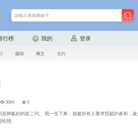
排行榜
我的
登录
O
腦洞
爽文
古代
3084
0
和是脾氣好的富二代。 我一生下來，就被所有人要求照顧許春和，做
同性戀。