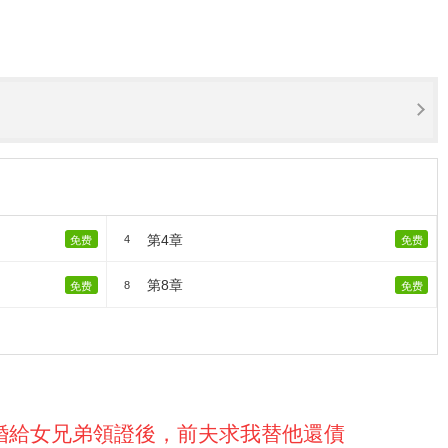
第4章
4
免费
免费
第8章
8
免费
免费
婚給女兄弟領證後，前夫求我替他還債