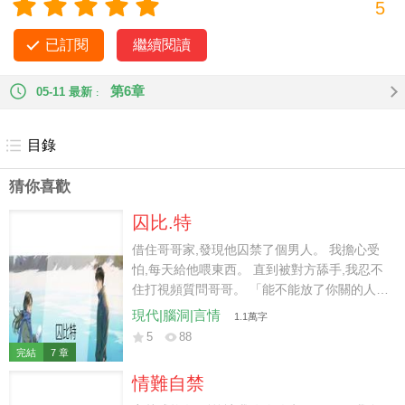
5
中藥。」 「笄笄映。」 顧硯：「拿拖鞋拍拍。」 「PP 癢。」
顧硯：「拿擀麵杖打打。」 對嘛，這才是死對頭。 我放下心
已訂閱
繼續閱讀
來。 因為，我意外绑定【彎了麼】係統。 只有不彎，才算挑戰
成功。
第6章
05-11 最新
目錄
猜你喜歡
囚比.特
借住哥哥家,發現他囚禁了個男人。 我擔心受
怕,每天給他喂東西。 直到被對方舔手,我忍不
住打視頻質問哥哥。 「能不能放了你關的人?
你這是犯罪!他都被逼瘋了!」 外地出差的哥哥
現代|腦洞|言情
1.1萬字
尖叫。 「等等,我早搬家了,沒和你說嗎?」
5
88
「妹,你好像闖進別人家了。」
完結
7 章
情難自禁