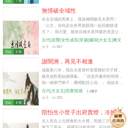
完結
7 章
父親也不例外,連送三女入宮。 萬壽宴上,十六
無情破全域性
娘一手琵琶美妙絕倫,十七娘翩翩起舞,名動京
城。 再到我時,眾人明顯沒了興致。 可偏偏,新
在去京城的馬車上，我迷糊間聽見夫君問：
帝選擇了我。
「公主，你何必女扮男裝跟我一起回鄉接凜
月？」 我大驚，眼前自稱夫君同窗的竟是公
主！ 公主輕聲說道： 「謝斂，你明知我的心
古代|逆襲|女性成長|穿越|腦洞|大女主|爽文
8
意，駙馬你唾手可得，你妻子我也可以妥善安
5
967
排，錢、院子、鋪子和莊子我都能給，甚至還
完結
6 章
能求我父皇賜她一個縣主當當。 「要不是不想
謝聞洲，再見不相逢
你落個停妻再娶的名聲，也不想我得個強佔人
夫的惡名，真想讓我父皇直接賜婚啊。」 夫君
成親第八年，我在夫君替外室置辦的宅子裡，
嘆息一聲。 「公主，凜月雖然只是個村姑，但
聽見他對那姑娘嘆氣。 「你是尚書府的明珠，
她救過我的命還助我科考，已和我成親，我不
我一個寒門舉子，哪裡配得上你。」 他從未想
想做陳世美，等回京再看看，她若不犯錯，我
過，他腳下的青磚、身上的官袍、連同他攀附
古代|大女主|現實情感
1.2萬字
斷沒有休妻的理由。」 我嚇得立即屏氣凝神裝
尚書府的門路，都是我喬青蕪一拳一拳掙出來
5
291
睡。 琢磨著到了京城後，我要如何犯錯才行。
的。 當夜我砸了他的外宅，搬空我的嫁妝，帶
完結
8 章
著兒女去了城南渡口。 謝聞洲以為我帶著兩個
陪怕生小世子出府賣燈，冷臉侯
孩子撐不了幾日，等他在官場站穩腳跟，我還
爺買空整條燈市
會自己回去。 後來他戴著枷鎖從長街走過，才
夫人死在上元燈會的大火裡，死後三天，侯爺
看見我把舊倉房開成了行鋪。 那時他想說什
便下了死令： 府裡不許點彩燈，不許提燈市，