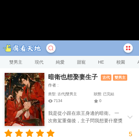
雙男主
現代
純愛
甜寵
HE
校園
暗衛也想娶妻生子
古代
雙男主
作者 :
类型: 古代|雙男主
狀態: 已完結
7134
0
我是從小跟在祟王身邊的暗衛。 一
次救駕重傷後，主子問我想要什麼獎
賞。 「離開祟王府，做個普通人，娶妻生
5
子。」 主子同意了。 當晚我就收拾東西離開。 誰知道。 一齣