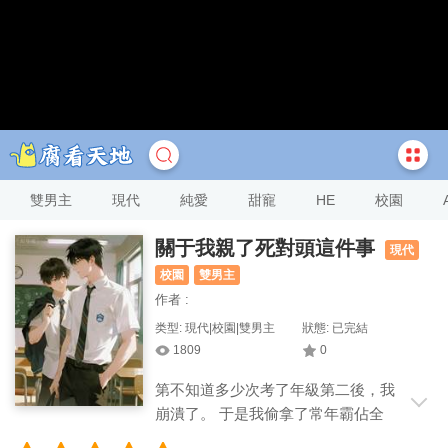
雙男主
現代
純愛
甜寵
HE
校園
關于我親了死對頭這件事
現代
校園
雙男主
作者 :
类型: 現代|校園|雙男主
狀態: 已完結
1809
0
第不知道多少次考了年級第二後，我
崩潰了。 于是我偷拿了常年霸佔全
校第一寶座的死對頭的校服，準備對著校