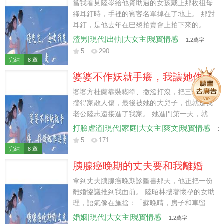
星，你產檢的錢還夠不夠？」
當我看見陸岑給他資助過的女孩戴上那枚祖母
綠耳釘時，手裡的賓客名單掉在了地上。 那對
耳釘，是他去年在巴黎拍賣會上拍下來的。 他
說要留給我，等我們結婚那天親手替我戴上。
渣男|現代|出軌|大女主|現實情感
1.2萬字
我彎腰撿起名單，抬頭問許茉：「你耳朵上的
5
290
東西，陸岑送的？」 她紅著眼眶，像受了天大
完結
8 章
的委屈。 而站在她身後的陸岑，第一次對我沉
婆婆不作妖就手癢，我讓她作進
了臉。 後來再想起那一眼，我才明白，許茉敢
養老院
戴著耳釘走到我面前，陸岑早就給過她膽子。
婆婆方桂蘭靠裝糊塗、撒潑打滾，把三個兒媳
我辦婚禮這麼多年，見過太多人在儀式開始前
攪得家散人傷，最後被她的大兒子，也就是我
猶豫。 ​​​​​​​真要散，也該把門關好，別拖泥帶水。
老公陸志遠接進了我家。 她進門第一天，就抱
著存摺哭喊我偷她養老錢，陸志遠抬手要我交
打臉虐渣|現代|家庭|大女主|爽文|現實情感
1
出來。 我把離婚協議攤在茶几上，順手開啟手
5
171
機錄影。 「錢沒見過，前夫媽倒是見過。方桂
完結
8 章
蘭，你今天要是敢再演，我就讓你親自去派出
胰腺癌晚期的丈夫要和我離婚
所解釋，你到底是真老糊塗，還是專挑人
坑。」
拿到丈夫胰腺癌晚期診斷書那天，他正把一份
離婚協議推到我面前。 陸昭林摟著懷孕的女助
理，語氣像在施捨：「蘇晚晴，房子和車留給
你，公司的股份你一分也別想碰。」 我把診斷
婚姻|現代|大女主|現實情感
1.2萬字