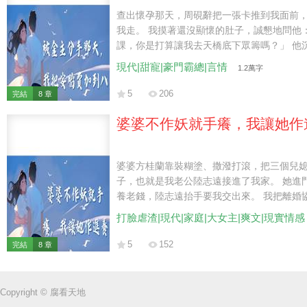
查出懷孕那天，周硯辭把一張卡推到我面前
我走。 我摸著還沒顯懷的肚子，誠懇地問他
課，你是打算讓我去天橋底下眾籌嗎？」 他
萬。 一個月後，我在生鮮超市撞見他穿著圍
現代|甜寵|豪門霸總|言情
1.2萬字
花的男人，推著促銷車追到停車場，第一句
夠不夠？」
5
206
完結
8 章
婆婆不作妖就手癢，我讓她作
婆婆方桂蘭靠裝糊塗、撒潑打滾，把三個兒
子，也就是我老公陸志遠接進了我家。 她進
養老錢，陸志遠抬手要我交出來。 我把離婚
影。 「錢沒見過，前夫媽倒是見過。方桂蘭
打臉虐渣|現代|家庭|大女主|爽文|現實情感
自去派出所解釋，你到底是真老糊塗，還是
5
152
完結
8 章
Copyright © 腐看天地