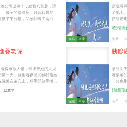
，說公司出事了，給我八百萬，讓
當我看
：「孩子的學區房、月嫂和鋼琴
了地上。
沉默了半分鐘，又給我轉了兩百
們結婚
裙搬牛奶。 曾經給我包下遊艇看煙
西，陸岑
渣男|現
話竟是：「江見星，你產檢的錢還
一次對
前，陸
5
完結
8 章
豫。 ​​
進養老院
胰腺
媳攪得家散人傷，最後被她的大兒
拿到丈
門第一天，就抱著存摺哭喊我偷她
著懷孕
協議攤在茶几上，順手開啟手機錄
一分也別
，你今天要是敢再演，我就讓你親
反正也
婚姻|現
1.2萬字
專挑人坑。」
5
完結
8 章