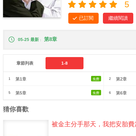
5
已訂閱
繼續閱讀
第8章
05-25 最新
章節列表
1-8
第1章
第2章
1
2
免费
第5章
第6章
5
6
免费
猜你喜歡
被金主分手那天，我把安胎費