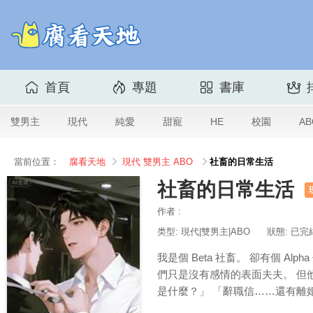
首頁
專題
書庫
雙男主
現代
純愛
甜寵
HE
校園
AB
當前位置：
腐看天地
現代
雙男主
ABO
社畜的日常生活
社畜的日常生活
作者 :
类型: 現代|雙男主|ABO
狀態: 已完
我是個 Beta 社畜。 卻有個 
們只是沒有感情的表面夫夫。 但
是什麼？」 「辭職信……還有離