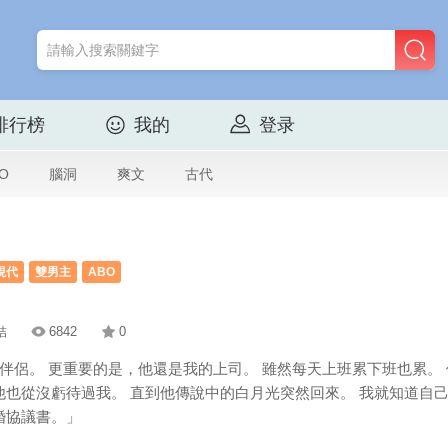
排行榜
我的
登录
O
腦洞
爽文
古代
現代
雙男主
ABO
結
6842
0
Alpha 伴侶。 更重要的是，他還是我的上司。 雖然每天上班累下班也
他也從沒虧待過我。 直到他傳說中的白月光突然回來。 我就知道自
婚協議書。」