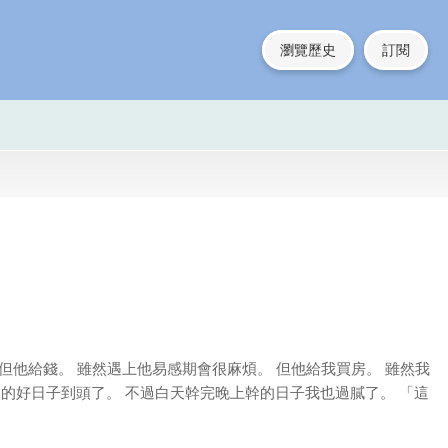
瀏覽歷史
訂閱
累。 但他給錢。 雖然遇上他易感期會很麻煩。 但他給我買房。 雖然我
己的好日子到頭了。 不過白天幹完晚上幹的日子我也過膩了。 「這