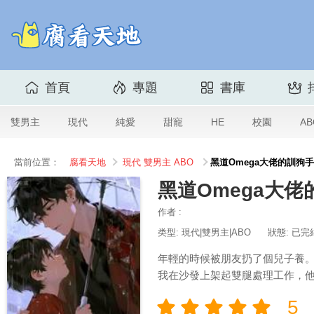
首頁
專題
書庫
雙男主
現代
純愛
甜寵
HE
校園
AB
當前位置：
腐看天地
現代
雙男主
ABO
黑道Omega大佬的訓狗
黑道Omega大
作者 :
类型: 現代|雙男主|ABO
狀態: 已完
年輕的時候被朋友扔了個兒子養。
我在沙發上架起雙腿處理工作，他
5