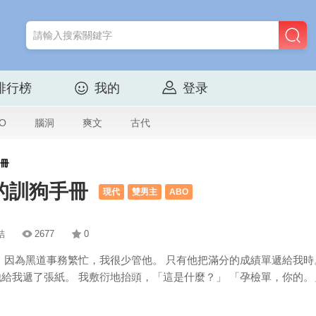
排行榜
我的
登录
O
腦洞
爽文
古代
手冊
佬的訓狗手冊
現代
雙男主
ABO
結
2677
0
 因為黑道事務繁忙，我很少管他。 只有他把滿分的成績單遞給我時
給我遞了張紙。 我敷衍地抬頭，「這是什麼？」 「孕檢單，你的。