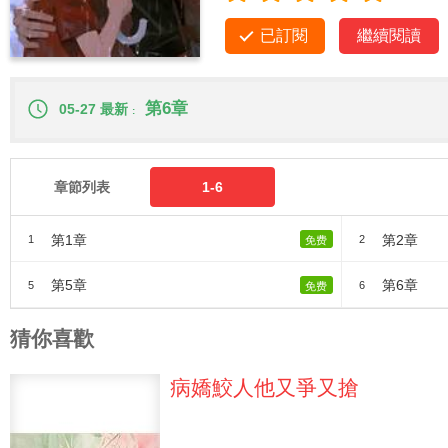
已訂閱
繼續閱讀
第6章
05-27 最新
章節列表
1-6
第1章
第2章
1
2
免费
第5章
第6章
5
6
免费
猜你喜歡
病嬌鮫人他又爭又搶