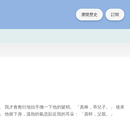
瀏覽歷史
訂閱
。 我才會敷衍地抬手撫一下他的髮梢。 「真棒，乖兒子。」 後來
」 他俯下身，溫熱的氣息貼近我的耳朵： 「蒸蚌，父親。」