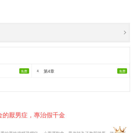
第4章
4
免费
免费
金的厭男症，專治假千金