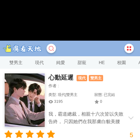
雙男主
現代
純愛
甜寵
HE
校園
心動延遲
現代
雙男主
作者 :
类型: 現代|雙男主
狀態: 已完結
3195
0
我，霸道總裁，相親十六次皆以失敗
告終， 只因她們在我那膚白貌美腰
細腿長的美人助理前都黯然失色。 于是
5
我，洗澡時假裝摔倒把他騙進浴室。 花灑溫熱的水流下，他緊