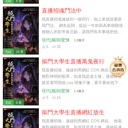
完結
8 章
直播招魂鬥法中
我直播招魂連線到一個同行，他上來就說要跟
我鬥法。 網友起鬨，提起一年前因為車禍變成
植物人的影帝秦北顧，讓我們有本事就把他弄
醒。 「想要他醒，停掉他的藥，報警抓他經紀
現代|腦洞|驚悚
1.5萬字
人就行。」 我話剛說完，對方卻嘲笑我學藝不
5
33
精，算不出秦北顧是靈魂離體。 說著他就要作
完結
10 章
法叫魂，卻招來遊蕩的厲鬼。 我一驚，連忙阻
摳門大學生直播萬鬼夜行
止：「快停下，一體兩魂要人命，請鬼容易送
鬼難。」
我直播招魂，連線到男網紅 COS 媽祖。 他毫
無對神明的敬畏，知道我是道士後，邊抽菸邊
嬉笑著問我他 cos 得像不像，要不要給他下跪
磕頭上柱香。 我反過來對他說道：「我觀你印
現代|腦洞|驚悚
1.3萬字
堂發黑要倒血黴了，不如你給我下跪磕頭，我
5
15
給你免費算上一卦避開血光之災。」 他不以為
完結
9 章
意，當著我的面把香爐當菸灰缸用。 他的粉絲
摳門大學生直播網紅放生
則是憤怒群攻我，罵我詛咒人，直接把我的賬
號給舉報了。 沒想到幾天後，因為我懶得解封
我直播招魂，連線到男網紅 COS 媽祖。 他毫
賬號繼續直播，害我封號的粉絲們卻在網上眾
無對神明的敬畏，知道我是道士後，邊抽菸邊