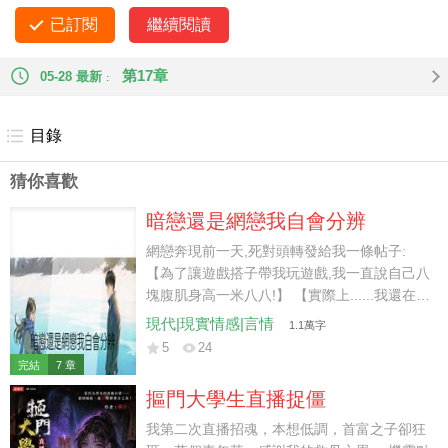
緊圈住我的手腕，聲音低啞地問我： 「你究竟想要我怎麼樣？
已訂閱
繼續閱讀
後來我被摔在床上，「費總，現在你開心了？」 我可太開心
了....... 等一下！為什麼把我的手綁起來？？ 「裴助理，你......
第17章
05-28 最新
你別這麼兇。」
目錄
猜你喜歡
暗戀還是網戀我自會分辨
網戀奔現前一天,死對頭轉發給我一條帖子:
【為了讓遊戲搭子帶我玩遊戲,我一直說自己八
塊腹肌身高一米八八!】 【實際上......我還在戴
小天電話手錶,八塊腹肌一八八的另有其人!】
現代|現實情感|言情
1.1萬字
【馬上就要奔現了,我是不是死定了?】 死對頭
5
24
幸災樂禍: 「這帖主怎麼越看越像你那個網戀
完結
7 章
對象?」 「餘寧,你談了個小學生啊?」 我心涼
摳門大學生直播捉僵
了一半,但丟不起這個人,于是匿名給帖主回帖:
【你口中一米八八的是誰?跪下來求他替你去
我第二次直播招魂，本想低調，首富之子卻狂