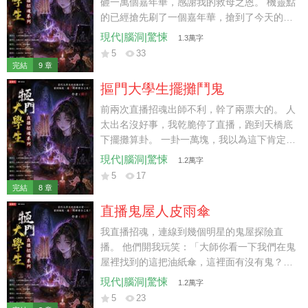
面基!】 帖主唯唯諾諾:【......好吧,我去求求
砸一萬個嘉年華，感謝我的救母之恩。 機靈點
他。】 下一秒,死對頭手機震響。 聽筒裡漏出
的已經搶先刷了一個嘉年華，搶到了今天的招
一絲小孩的辣條音: 「哥哥,我跪下來求你件事
魂名額。 「大師，我不想招魂，我想要找一個
現代|腦洞|驚悚
1.3萬字
行不行?」
失蹤五年的人，你能幫我算一算嗎？」 我讓對
5
33
方提供生辰八字，當看完那個生辰八字，我惋
完結
9 章
惜： 「這個八字的主人，不是失蹤，而是已經
摳門大學生擺攤鬥鬼
犧牲了……」 八字純陰者，千人亂葬處，墳前
冒死水，鬼樹聚陰氣，煉就白毛僵。 這事棘手
前兩次直播招魂出師不利，幹了兩票大的。 人
了……
太出名沒好事，我乾脆停了直播，跑到天橋底
下擺攤算卦。 一卦一萬塊，我以為這下肯定沒
有人上鉤，我能圖個清靜了。 結果，昔日金融
現代|腦洞|驚悚
1.2萬字
大鱷來到我攤位前，他把全身僅剩的一萬塊轉
5
17
給我，讓我給他算一卦。 我一看，嚯，又來了
完結
8 章
票大的！ 傷官喜用神，五鬼搬運術，敗財桃花
直播鬼屋人皮雨傘
劫，命喪美人懷。 兄弟，你離死不遠啦！
我直播招魂，連線到幾個明星的鬼屋探險直
播。 他們開我玩笑：「大師你看一下我們在鬼
屋裡找到的這把油紙傘，這裡面有沒有鬼？」
我看著在他們身後重復喊著「把傘還我」的女
現代|腦洞|驚悚
1.2萬字
鬼，面色大變。 「那是鬼的人皮血傘，快還給
5
23
她……」