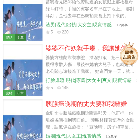
星，你產檢的錢還夠不夠？」
當我看見陸岑給他資助過的女孩戴上那枚祖母
綠耳釘時，手裡的賓客名單掉在了地上。 那對
耳釘，是他去年在巴黎拍賣會上拍下來的。 他
說要留給我，等我們結婚那天親手替我戴上。
渣男|現代|出軌|大女主|現實情感
1.2萬字
我彎腰撿起名單，抬頭問許茉：「你耳朵上的
5
220
東西，陸岑送的？」 她紅著眼眶，像受了天大
完結
8 章
的委屈。 而站在她身後的陸岑，第一次對我沉
婆婆不作妖就手癢，我讓她作進
了臉。 後來再想起那一眼，我才明白，許茉敢
養老院
戴著耳釘走到我面前，陸岑早就給過她膽子。
婆婆方桂蘭靠裝糊塗、撒潑打滾，把三個兒媳
我辦婚禮這麼多年，見過太多人在儀式開始前
攪得家散人傷，最後被她的大兒子，也就是我
猶豫。 ​​​​​​​真要散，也該把門關好，別拖泥帶水。
老公陸志遠接進了我家。 她進門第一天，就抱
著存摺哭喊我偷她養老錢，陸志遠抬手要我交
打臉虐渣|現代|家庭|大女主|爽文|現實情感
1
出來。 我把離婚協議攤在茶几上，順手開啟手
5
145
機錄影。 「錢沒見過，前夫媽倒是見過。方桂
完結
8 章
蘭，你今天要是敢再演，我就讓你親自去派出
胰腺癌晚期的丈夫要和我離婚
所解釋，你到底是真老糊塗，還是專挑人
坑。」
拿到丈夫胰腺癌晚期診斷書那天，他正把一份
離婚協議推到我面前。 陸昭林摟著懷孕的女助
理，語氣像在施捨：「蘇晚晴，房子和車留給
你，公司的股份你一分也別想碰。」 我把診斷
婚姻|現代|大女主|現實情感
1.2萬字