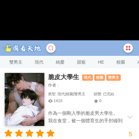
雙男主
現代
純愛
甜寵
HE
校園
脆皮大學生
現代
校園
雙男主
作者 :
类型: 現代|校園|雙男主
狀態: 已完結
1410
0
作為一個剛入學的脆皮男大學生。
我在食堂，被一個體育生的手肘碰到
了頭。 當場腦震盪！ 體育生端著餐盤，看
5
著倒在地上的我。 「瑪德，碰瓷老子是吧！」 後來，他掐著我