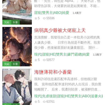
醒：「先生，我也是 Alpha。」 大佬不語，他
助理告訴我，大佬要的就是結實耐造、不能生
養的 Alpha。 我了然，立馬簽下兩千萬的合
甜寵|雙男主|ABO|純愛
1.4萬字
同。 簽了一年，合約到期前半個月。 大佬助
5
55596
理找到我：「再續兩年。」 我委婉拒絕：「還
完結
9 章
是不了。」 肚子不爭氣，懷了。
病弱真少爺被大佬寵上天
意識覺醒，我發現自己是一本耽美小說裡的萬
人嫌真少爺。 日常行為就是不斷作死、陷害
假少爺，然後被親朋好友嫌棄厭惡。 開什麼
玩笑？ 就我這一步一小咳，三步一大咳，三
現代|甜寵|HE|雙男主|豪門霸總|純愛
1.3萬字
天兩頭感冒發燒，莫名其妙胃痛頭疼的身子。
5
50577
連多動一下我都嫌費力，更別提去針對人了。
完結
9 章
此後我打定主意，躺平任嘲，混吃等死，只希
海鹽薄荷和小蒼蘭
望能舒舒坦坦度過接下來的日子。 後來，曾經
厭惡我的家人都求著我回家去。 而那位隱藏身
我和許祁信息素匹配率高達85，但他很討厭
份的大佬，熟練地屈膝跪地，手掌撫上我冰涼
我。 當和他匹配率達到95的人出現后，我自覺
的腳踝： 「寶寶，求你，別著涼。」
地離開了。 后來，我遭到陷害，被灌醉扔進了
新任總裁的房間。 聽說這位總裁不近美色，心
現代|先虐後甜|甜寵|HE|雙男主|ABO|追妻火
狠手辣。 然而他卻用力摟住我，雙眼猩紅。
5
63761
「你又想逃到哪里去？」