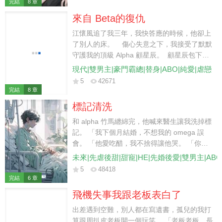
完結
8 章
來自 Beta的復仇
江懷風追了我三年，我快答應的時候，他卻上
了別人的床。 傷心失意之下，我接受了默默
守護我的頂級 Alpha 顧星辰。 顧星辰包下了
全城的 LED 屏官宣我們的愛情。 甚至，放棄
現代|雙男主|豪門霸總|替身|ABO|純愛|虐戀
了繼承權也要和身為 Beta 的我成婚。 「無論
5
42671
別人怎麼看你，你都是我心中最珍視的一葉扁
完結
8 章
舟。」 于是，我決定接受腺體改造，想為他留
標記清洗
下子嗣。 然而，在即將簽訂胚胎移植的協議書
時，顧星辰卻失蹤了。 我找到他時，卻聽到他
和 alpha 竹馬纏綿完，他喊來醫生讓我洗掉標
不屑地跟別人說： 「如果不是因為江懷風，
記。 「我下個月結婚，不想我的 omega 誤
我連看他一眼都嫌噁心。」 「毫無價值的
會。 「他愛吃醋，我不捨得讓他哭。 「你也
Beta，又怎麼配得上我們顧家呢？」
是個大齡剩 O 了，總不能帶著我的標記去和別
未來|先虐後甜|甜寵|HE|先婚後愛|雙男主|AB
的 alpha 相親。」 他殘忍而又薄涼地扔給我一
5
48418
張支票。 「你跟了我那麼久，我不會委屈了
完結
6 章
你。 「我結婚那天會給你發請帖，記得來吃
飛機失事我跟老板表白了
席。」
出差遇到空難，別人都在寫遺書，孤兒的我打
算跟周扒皮老板開一個玩笑。 「老板老板，長