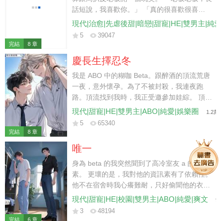
話短說，我喜歡你。」 「真的很喜歡很喜
歡。」 「老板，永別了。」 千鈞一發之際，
現代|治愈|先虐後甜|暗戀|甜寵|HE|雙男主|純
機長憑借多年的經驗力挽狂瀾。 飛機安全落地
5
39047
的時候我還在恍惚。 直到看到被一排黑衣保鏢
完結
8 章
簇擁的老板血紅著眼睛奔向了我。
慶長生擇忍冬
我是 ABO 中的糊咖 Beta。跟醉酒的頂流荒唐
一夜，意外懷孕。為了不被封殺，我連夜跑
路。頂流找到我時，我正受邀參加娃綜。 頂流
氣急敗壞地將我抵在墻上質問：「離婚？單
現代|甜寵|HE|雙男主|ABO|純愛|娛樂圈
1.2萬
身？我怎麼不記得你曾經給過我名分？」 他的
5
65340
信息素外泄，擾得工作人員戰戰兢兢。 我輕描
完結
8 章
淡寫地拂開他的手，抱起年年，淡聲抬眸：
唯一
「陸先生，請收斂一點，你讓我的孩子受驚
了。」 他氣笑了，好整以暇地往鏡頭前一坐：
身為 beta 的我突然聞到了高冷室友 a 的資訊
「明眼人都看得出來，年年是我們的孩子。」
素。 更壞的是，我對他的資訊素有了依賴性。
看著如同一個模子刻出來的兩人。 觀眾炸了。
他不在宿舍時我心癢難耐，只好偷聞他的衣
服。 眼看依賴感愈發強，我委婉提示他：「在
現代|甜寵|HE|校園|雙男主|ABO|純愛|爽文
9
宿舍你可以收起來你的資訊素嗎？」 室友眸色
3
48194
漸深，「你能聞到？」 我點頭。 他緩緩逼
完結
6 章