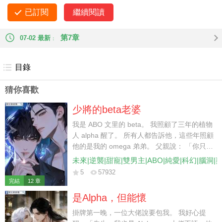
的腰，哄道： 「老婆，乖，再來一次。」
已訂閱
繼續閱讀
第7章
07-02 最新
目錄
猜你喜歡
少將的beta老婆
我是 ABO 文里的 beta。 我照顧了三年的植物
人 alpha 醒了。 所有人都告訴他，這些年照顧
他的是我的 omega 弟弟。 父親說： 「你只是
個 beta，他是帝國最有前途的少將，你跟他沒
未來|逆襲|甜寵|雙男主|ABO|純愛|科幻|腦洞|
結果的，還不如讓你弟弟頂替你與他聯姻。」
5
57932
我忍辱負重地離開。 后來，少將卻對我說：
完結
12 章
「如果是你，我倒挺樂意的。」
是Alpha，但能懷
掛牌第一晚，一位大佬說要包我。 我好心提