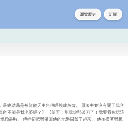
瀏覽歷史
訂閱
桃樹，最終結局是被龍傲天主角傅崢燒成灰燼。 原著中並沒有關于我容
男真的不能是我老婆嗎？】 【傅哥！別玩你那破刀了！我要看你玩這
焚燒殆盡時。 傅崢卻把我帶回他的地盤囚禁了起來。 他撫摸著我腕