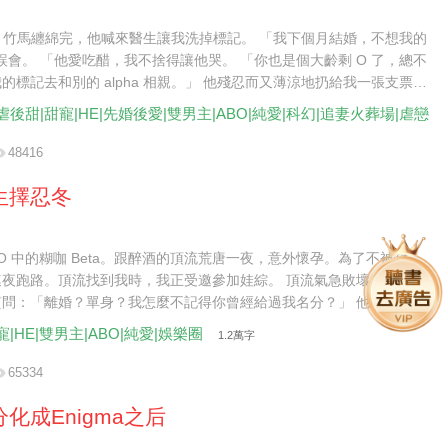
pha 竹馬纏綿完，他喊來醫生讓我洗掉標記。 「我下個月結婚，不想我的
a 誤會。 「他愛吃醋，我不捨得讓他哭。 「你也是個大齡剩 O 了，總不
的標記去和別的 alpha 相親。」 他殘忍而又薄涼地扔給我一張支票。
了我那麼久，我不會委屈了你。 「我結婚那天會給你發請帖，記得來吃
虐後甜|甜寵|HE|先婚後愛|雙男主|ABO|純愛|科幻|追妻火葬場|虐戀
48416
生擇忍冬
BO 中的糊咖 Beta。跟醉酒的頂流荒唐一夜，意外懷孕。為了不被封
連夜跑路。頂流找到我時，我正受邀參加娃綜。 頂流氣急敗壞地將我抵
質問：「離婚？單身？我怎麼不記得你曾經給過我名分？」 他的信息素
擾得工作人員戰戰兢兢。 我輕描淡寫地拂開他的手，抱起年年，淡聲抬
寵|HE|雙男主|ABO|純愛|娛樂圈
1.2萬字
陸先生，請收斂一點，你讓我的孩子受驚了。」 他氣笑了，好整以暇地
前一坐：「明眼人都看得出來，年年是我們的孩子。」 看著如同一個模
65334
的兩人。 觀眾炸了。
化成Enigma之后