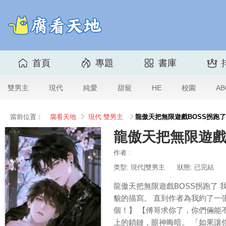
首頁
專題
書庫
雙男主
現代
純愛
甜寵
HE
校園
AB
當前位置：
腐看天地
現代
雙男主
龍傲天把無限遊戲BOSS拐跑了
龍傲天把無限遊戲
作者 :
类型: 現代|雙男主
狀態: 已完結
龍傲天把無限遊戲BOSS拐跑了
貌的描寫。 直到作者為我約了一
個！】 【傅哥求你了，你們倆能
上的鎖鏈，眼神晦暗。 「如果讓