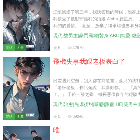
江懷風追了我三年，我快答應的時候，他卻
我接受了默默守護我的頂級 Alpha 顧星辰。
我們的愛情。 甚至，放棄了繼承權也要和身為 
麼看你，你都是我心中最珍視的一葉扁舟。」
現代|雙男主|豪門霸總|替身|ABO|純愛|虐
為他留下子嗣。 然而，在即將簽訂胚胎移植
找到他時，卻聽到他不屑地跟別人說： 「
5
42670
完結
8 章
眼都嫌噁心。」 「毫無價值的 Beta，又
飛機失事我跟老板表白了
出差遇到空難，別人都在寫遺書，孤兒的我
「老板老板，長話短說，我喜歡你。」 「真
了。」 千鈞一發之際，機長憑借多年的經驗
還在恍惚。 直到看到被一排黑衣保鏢簇擁的
現代|治愈|先虐後甜|暗戀|甜寵|HE|雙男主
5
39046
完結
8 章
唯一