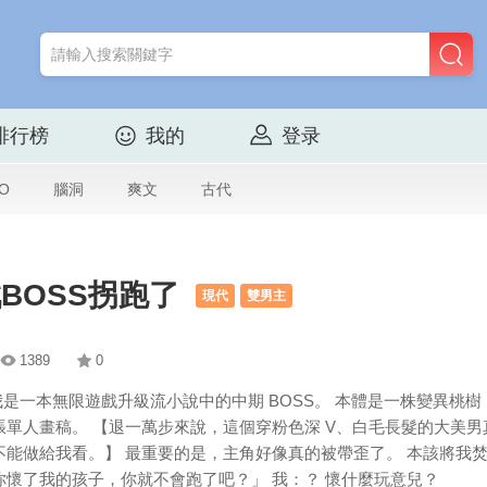
排行榜
我的
登录
O
腦洞
爽文
古代
BOSS拐跑了
現代
雙男主
1389
0
 我是一本無限遊戲升級流小說中的中期 BOSS。 本體是一株變異
張單人畫稿。 【退一萬步來說，這個穿粉色深 V、白毛長髮的大美
不能做給我看。】 最重要的是，主角好像真的被帶歪了。 本該將我
你懷了我的孩子，你就不會跑了吧？」 我：？ 懷什麼玩意兒？