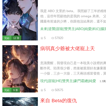
我是 ABO 文里的 beta。 我照顧了三年的植物
他，這些年照顧他的是我的 omega 弟弟。 父
國最有前途的少將，你跟他沒結果的，還不如
忍辱負重地離開。 后來，少將卻對我說：「
未來|逆襲|甜寵|雙男主|ABO|純愛|科幻|腦
5
57920
完結
12 章
病弱真少爺被大佬寵上天
意識覺醒，我發現自己是一本耽美小說裡的
斷作死、陷害假少爺，然後被親朋好友嫌棄厭
一小咳，三步一大咳，三天兩頭感冒發燒，莫
一下我都嫌費力，更別提去針對人了。 此後
現代|甜寵|HE|雙男主|豪門霸總|純愛
1.3
死，只希望能舒舒坦坦度過接下來的日子。 
回家去。 而那位隱藏身份的大佬，熟練地屈
5
50575
完結
9 章
「寶寶，求你，別著涼。」
來自 Beta的復仇