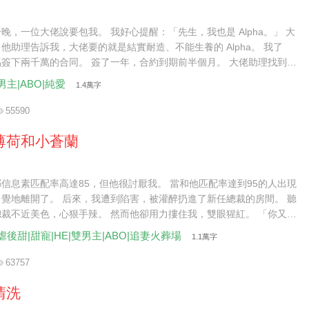
晚，一位大佬說要包我。 我好心提醒：「先生，我也是 Alpha。」 大
他助理告訴我，大佬要的就是結實耐造、不能生養的 Alpha。 我了
簽下兩千萬的合同。 簽了一年，合約到期前半個月。 大佬助理找到
續兩年。」 我委婉拒絕：「還是不了。」 肚子不爭氣，懷了。
男主|ABO|純愛
1.4萬字
55590
薄荷和小蒼蘭
信息素匹配率高達85，但他很討厭我。 當和他匹配率達到95的人出現
覺地離開了。 后來，我遭到陷害，被灌醉扔進了新任總裁的房間。 聽
裁不近美色，心狠手辣。 然而他卻用力摟住我，雙眼猩紅。 「你又想
里去？」
虐後甜|甜寵|HE|雙男主|ABO|追妻火葬場
1.1萬字
63757
清洗