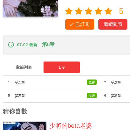
5
已訂閱
繼續閱讀
第6章
07-02 最新
章節列表
1-6
第1章
第2章
1
2
免费
第5章
第6章
5
6
免费
猜你喜歡
少將的beta老婆