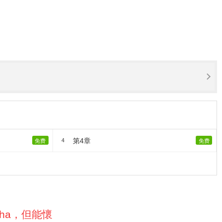
第4章
4
免费
免费
pha，但能懷