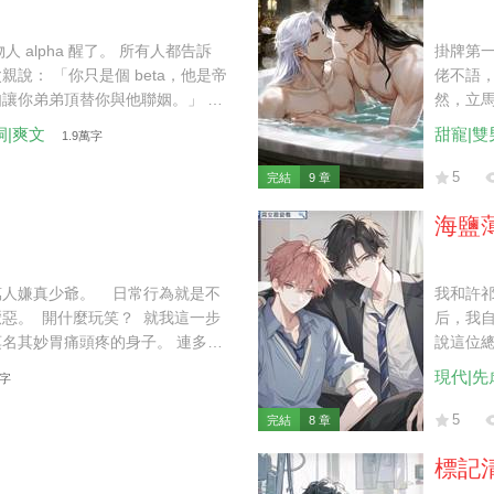
人 alpha 醒了。 所有人都告訴
掛牌第一
親說： 「你只是個 beta，他是帝
佬不語，
讓你弟弟頂替你與他聯姻。」 我
然，立馬
如果是你，我倒挺樂意的。」
我：「再
洞|爽文
甜寵|雙
1.9萬字
5
完結
9 章
海鹽
萬人嫌真少爺。 日常行為就是不
我和許祁
惡。 開什麼玩笑？ 就我這一步
后，我自
名其妙胃痛頭疼的身子。 連多動
說這位總
我打定主意，躺平任嘲，混吃等
逃到哪
現代|先
萬字
後來，曾經厭惡我的家人都求著我
膝跪地，手掌撫上我冰涼的腳踝：
5
完結
8 章
標記