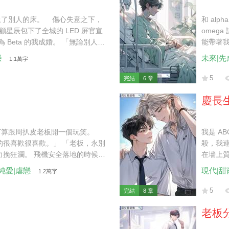
上了別人的床。 傷心失意之下，
和 al
 顧星辰包下了全城的 LED 屏官宣
omeg
Beta 的我成婚。 「無論別人怎
能帶著我
 于是，我決定接受腺體改造，想
「你跟
戀
未來|先
1.1萬字
的協議書時，顧星辰卻失蹤了。 我
席。」
如果不是因為江懷風，我連看他一
5
完結
6 章
怎麼配得上我們顧家呢？」
慶長
打算跟周扒皮老板開一個玩笑。
我是 A
的很喜歡很喜歡。」 「老板，永別
殺，我
力挽狂瀾。 飛機安全落地的時候我
在墻上
老板血紅著眼睛奔向了我。
外泄，
|純愛|虐戀
現代|甜
1.2萬字
眸：「
往鏡頭
5
完結
8 章
子刻出來
老板分