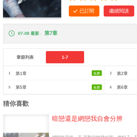
已訂閱
繼續閱讀
第7章
07-08 最新
章節列表
1-7
第1章
第2章
1
2
免费
第5章
第6章
5
6
免费
猜你喜歡
暗戀還是網戀我自會分辨