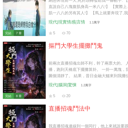
網戀奔現前一天,死對頭轉發給我一條帖子: 【為了讓遊戲搭子帶我玩遊戲,我一
直說自己八塊腹肌身高一米八八!】 【實際上......我還在戴小天電話手錶,八塊腹
肌一八八的另有其人!】 【馬上就要奔現了,我是不是死定了?】 死對頭幸災樂
禍: 「這帖主怎麼越看越像你那個網戀對象?」 「餘寧,你談了個小學生啊?」 我
現代|現實情感|言情
1.1萬字
心涼了一半,但丟不起這個人,于是匿名給帖主回帖: 【你口中一米八八的
下來求他替你去面基!】 帖主唯唯諾諾:【......好吧,我去求求他。】 下一秒,死對
5
70
完結
7 章
頭手機震響。 聽筒裡漏出一絲小孩的辣條音: 「哥哥,我跪下來求你件事行不
行?」
摳門大學生擺攤鬥鬼
前兩次直播招魂出師不利，幹了兩票大的。 
播，跑到天橋底下擺攤算卦。 一卦一萬塊，
圖個清靜了。 結果，昔日金融大鱷來到我攤
我，讓我給他算一卦。 我一看，嚯，又來了
現代|腦洞|驚悚
1.2萬字
術，敗財桃花劫，命喪美人懷。 兄弟，你離
5
20
完結
8 章
直播招魂鬥法中
我直播招魂連線到一個同行，他上來就說要跟