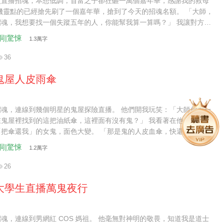
次直播招魂，本想低調，首富之子卻狂砸一萬個嘉年華，感謝我的救母
機靈點的已經搶先刷了一個嘉年華，搶到了今天的招魂名額。 「大師，
招魂，我想要找一個失蹤五年的人，你能幫我算一算嗎？」 我讓對方提
八字，當看完那個生辰八字，我惋惜： 「這個八字的主人，不是失蹤，
洞|驚悚
1.3萬字
經犧牲了……」 八字純陰者，千人亂葬處，墳前冒死水，鬼樹聚陰氣，
僵。 這事棘手了……
36
鬼屋人皮雨傘
招魂，連線到幾個明星的鬼屋探險直播。 他們開我玩笑：「大師你看一
在鬼屋裡找到的這把油紙傘，這裡面有沒有鬼？」 我看著在他們身後重
「把傘還我」的女鬼，面色大變。 「那是鬼的人皮血傘，快還給
」
洞|驚悚
1.2萬字
26
大學生直播萬鬼夜行
魂，連線到男網紅 COS 媽祖。 他毫無對神明的敬畏，知道我是道士