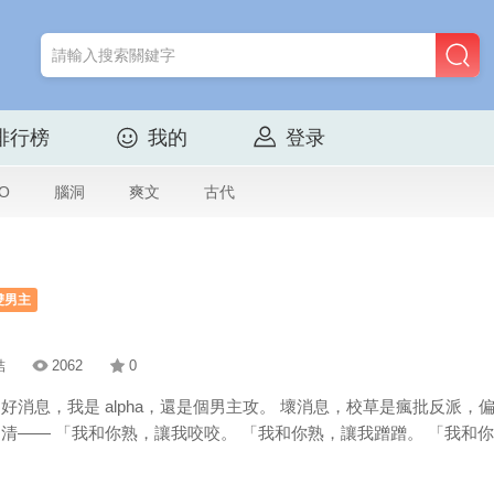
排行榜
我的
登录
O
腦洞
爽文
古代
雙男主
結
2062
0
 好消息，我是 alpha，還是個男主攻。 壞消息，校草是瘋批反派，
 糾纏不清—— 「我和你熟，讓我咬咬。 「我和你熟，讓我蹭蹭。 「我和