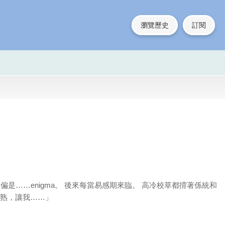
瀏覽歷史
訂閱
偏偏是……enigma。 後來每當易感期來臨。 高冷校草都揹著係統和
你熟，讓我……」