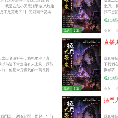
我第二
之恩。 
我不想
供生辰
現代|腦
是誰?跪
而是已
煉就白毛
5
完結
9 章
直播
人太出名沒好事，我乾脆停了直
我直播
我以為這下肯定沒有人上鉤，我能
下我們
位前，他把全身僅剩的一萬塊轉給
復喊著
票大的！ 傷官喜用神，五鬼搬運
她……
現代|腦
死不遠啦！
5
完結
8 章
摳門
我鬥法。 網友起鬨，提起一年前
我直播招