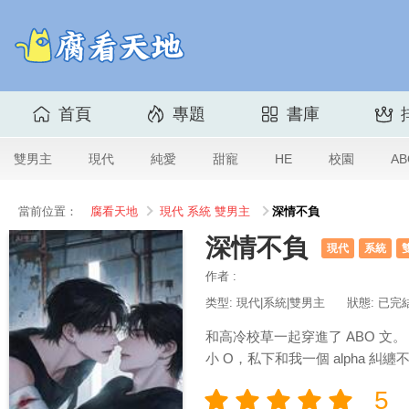
首頁
專題
書庫
雙男主
現代
純愛
甜寵
HE
校園
AB
當前位置：
腐看天地
現代
系統
雙男主
深情不負
深情不負
現代
系統
作者 :
类型: 現代|系統|雙男主
狀態: 已完
和高冷校草一起穿進了 ABO 文。
小 O，私下和我一個 alpha
5