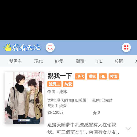
雙男主
現代
純愛
甜寵
HE
校園
親我一下
現代
甜寵
HE
校園
雙男主
純愛
作者 : 池林
类型: 現代|甜寵|HE|校園|
狀態: 已完結
雙男主|純愛
13058
0
這幾天睡夢中我總感覺有人在偷親
我。可三個室友里，兩個有女朋友，