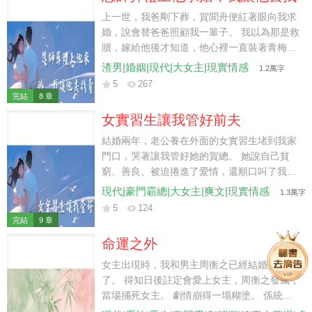
個女兒都該給他養老。 我媽把監護手續拍在桌
青梅
上，抄起掃帚把他堵到門外：「孩子大了你來
上一世，我爸剛下葬，賀聞舟便紅著眼向我求
奶了？」
婚，說會替爸爸照顧我一輩子。 我以為那是救
贖，嫁給他後才知道，他心裡一直裝著青梅宋
予晴。 臨死前，他攥著我的手求我：「林見
渣男|婚姻|現代|大女主|現實情感
1.2萬字
微，下輩子把我還給予晴，好不好？」 重回葬
5
267
禮當天，我把戒指推回去：「賀師兄，您和宋
完結
8 章
小姐的愛情很珍貴，我就不摻和了。」
女實習生讓我管好前夫
結婚兩年，老公養在外面的女實習生堵到我家
門口，哭著讓我管好她的賀總。 她說自己貧
窮、善良、被迫捲進了愛情，還順口叫了我一
聲大嬸。 我正忙著給剛被我氣跑的小男友發消
現代|豪門霸總|大女主|爽文|現實情感
1.3萬字
息，聽見這兩個字，抬手按下了門鈴旁的緊急
5
124
報警器。 等賀臨川衝進客廳護住她時，我拎著
完結
9 章
保安帶來的防暴叉，笑著問他：「賀總，您猜
命運之外
今天先壞掉的，是你的大頭還是你的小頭？」
女主出現時，我和男主周衡之已經結婚三年
了。 得知日後註定會愛上女主，周衡之發瘋，
當場捅死女主。 劇情崩得一塌糊塗。 係統崩
潰了。 【重啟七次，男主🔪了女主七次了！各