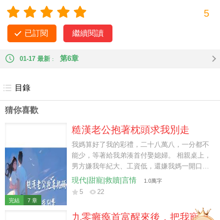
他衣服上了。】我提著大刀沖過去：「他
5
丫的今天穿的是我的衣服！」 綠茶女傻眼：「你是男人？」
「那他為什麼給你備注寶貝！」
已訂閱
繼續閱讀
第6章
01-17 最新
目錄
猜你喜歡
糙漢老公抱著枕頭求我別走
我媽算好了我的彩禮，二十八萬八，一分都不
能少，等著給我弟湊首付娶媳婦。 相親桌上，
男方嫌我年紀大、工資低，還嫌我媽一開口像
賣女兒。 我轉頭在暴雨裡撿了個剛被前女友甩
現代|甜寵|救贖|言情
1.0萬字
掉的裝卸工。 他沒房沒車，兜裡只有三萬多存
5
22
款，卻把結婚證攥得發皺，紅著眼問我：「梨
完結
7 章
初，你真不嫌我窮？」 我看著他溼透的黑髮、
九零癱瘓首富醒來後，把我寵上