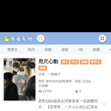
雙男主
現代
純愛
甜寵
HE
校園
咫尺心動
都市
現代
甜寵
雙男主
純愛
作者 : 一顆柚子
类型: 都市|現代|甜寵|雙男
狀態: 已完結
主|純愛
23700
0
死對頭的綠茶女同事發來一張挑釁照
片：【哎呀呀，一不小心把口紅弄在