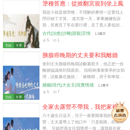
犟種答應：從掀翻宮規到坐上鳳
所解釋，你到底是真老糊塗，還是專挑人
位
坑。」
我從小就是個犟種，不理解的事情一定要找人
問仔細了才算。 進宮第一天，掌事嬤嬤告訴
我，答應見了常在要行禮，見了貴人要低頭，
見了嬪妃最好連氣都別喘太響。 我聽完很納
古代|治愈|沙雕|甜寵|言情
1.3萬字
悶：「那我這答應，到底答應了誰？」 當天夜
5
1
裡，我扛著宮規跑去御書房，要和皇帝把這個
完結
9 章
關係掰扯明白。 皇帝捏著眉心，問我想要什
胰腺癌晚期的丈夫要和我離婚
麼。 我說：「要麼給我升位分，要麼把你也降
成答應，大家從頭做起。」 他沉默很久，忽然
拿到丈夫胰腺癌晚期診斷書那天，他正把一份
笑了：「柳照野，你是真敢把朕往死裡逼。」
離婚協議推到我面前。 陸昭林摟著懷孕的女助
理，語氣像在施捨：「蘇晚晴，房子和車留給
你，公司的股份你一分也別想碰。」 我把診斷
婚姻|現代|大女主|現實情感
1.2萬字
書塞回包裡，拿起筆。 還能怎麼辦呢？寵著
5
7
唄。 ​​​​​​​反正也是將死之人了。
完結
8 章
全家去露營不帶我，我把家裡的
卡全停了
六十歲生日這天，兒子一家要開著我的車去露
營，丈夫還帶上了他口中「只是順路」的老同
學。 兒媳把孫女往我懷裡一放，讓我留在家裡