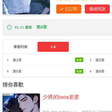
已訂閱
繼續閱讀
第6章
01-11 最新
章節列表
1-6
第1章
第2章
1
2
免费
第5章
第6章
5
6
免费
猜你喜歡
少將的beta老婆