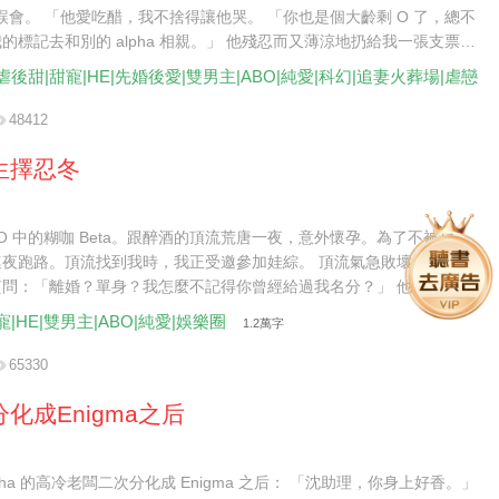
a 誤會。 「他愛吃醋，我不捨得讓他哭。 「你也是個大齡剩 O 了，總不
的標記去和別的 alpha 相親。」 他殘忍而又薄涼地扔給我一張支票。
了我那麼久，我不會委屈了你。 「我結婚那天會給你發請帖，記得來吃
虐後甜|甜寵|HE|先婚後愛|雙男主|ABO|純愛|科幻|追妻火葬場|虐戀
48412
生擇忍冬
BO 中的糊咖 Beta。跟醉酒的頂流荒唐一夜，意外懷孕。為了不被封
連夜跑路。頂流找到我時，我正受邀參加娃綜。 頂流氣急敗壞地將我抵
質問：「離婚？單身？我怎麼不記得你曾經給過我名分？」 他的信息素
擾得工作人員戰戰兢兢。 我輕描淡寫地拂開他的手，抱起年年，淡聲抬
寵|HE|雙男主|ABO|純愛|娛樂圈
1.2萬字
陸先生，請收斂一點，你讓我的孩子受驚了。」 他氣笑了，好整以暇地
前一坐：「明眼人都看得出來，年年是我們的孩子。」 看著如同一個模
65330
的兩人。 觀眾炸了。
化成Enigma之后
lpha 的高冷老闆二次分化成 Enigma 之后： 「沈助理，你身上好香。」