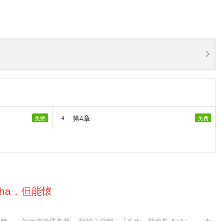
第4章
4
免费
免费
pha，但能懷