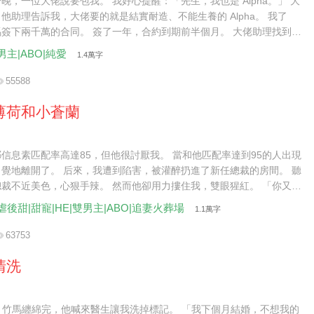
晚，一位大佬說要包我。 我好心提醒：「先生，我也是 Alpha。」 大
他助理告訴我，大佬要的就是結實耐造、不能生養的 Alpha。 我了
簽下兩千萬的合同。 簽了一年，合約到期前半個月。 大佬助理找到
續兩年。」 我委婉拒絕：「還是不了。」 肚子不爭氣，懷了。
男主|ABO|純愛
1.4萬字
55588
薄荷和小蒼蘭
信息素匹配率高達85，但他很討厭我。 當和他匹配率達到95的人出現
覺地離開了。 后來，我遭到陷害，被灌醉扔進了新任總裁的房間。 聽
裁不近美色，心狠手辣。 然而他卻用力摟住我，雙眼猩紅。 「你又想
里去？」
虐後甜|甜寵|HE|雙男主|ABO|追妻火葬場
1.1萬字
63753
清洗
pha 竹馬纏綿完，他喊來醫生讓我洗掉標記。 「我下個月結婚，不想我的