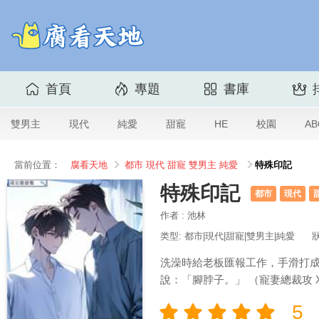
首頁
專題
書庫
雙男主
現代
純愛
甜寵
HE
校園
AB
當前位置：
腐看天地
都市
現代
甜寵
雙男主
純愛
特殊印記
特殊印記
都市
現代
作者 : 池林
类型: 都市|現代|甜寵|雙男主|純愛
洗澡時給老板匯報工作，手滑打成
說：「腳脖子。」 （寵妻總裁攻 
5