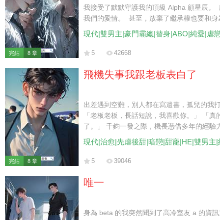
我接受了默默守護我的頂級 Alpha 顧星辰。
我們的愛情。 甚至，放棄了繼承權也要和身為 
麼看你，你都是我心中最珍視的一葉扁舟。」
現代|雙男主|豪門霸總|替身|ABO|純愛|虐
為他留下子嗣。 然而，在即將簽訂胚胎移植
找到他時，卻聽到他不屑地跟別人說： 「
5
42668
完結
8 章
眼都嫌噁心。」 「毫無價值的 Beta，又
飛機失事我跟老板表白了
出差遇到空難，別人都在寫遺書，孤兒的我
「老板老板，長話短說，我喜歡你。」 「真
了。」 千鈞一發之際，機長憑借多年的經驗
還在恍惚。 直到看到被一排黑衣保鏢簇擁的
現代|治愈|先虐後甜|暗戀|甜寵|HE|雙男主
5
39046
完結
8 章
唯一
身為 beta 的我突然聞到了高冷室友 a 的