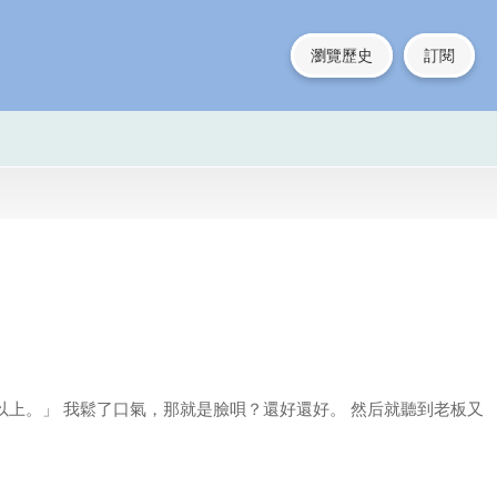
瀏覽歷史
訂閱
上。」 我鬆了口氣，那就是臉唄？還好還好。 然后就聽到老板又