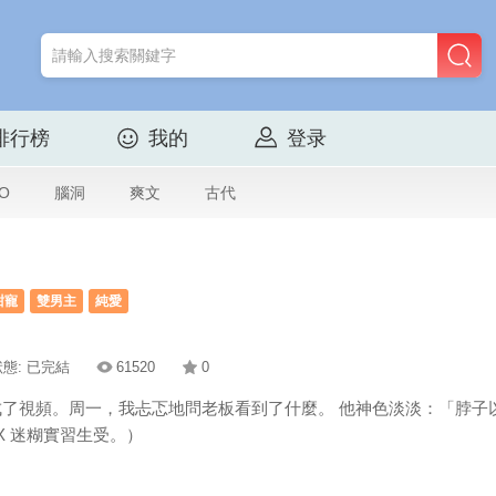
排行榜
我的
登录
O
腦洞
爽文
古代
甜寵
雙男主
純愛
狀態: 已完結
61520
0
了視頻。周一，我忐忑地問老板看到了什麼。 他神色淡淡：「脖子以
X 迷糊實習生受。）