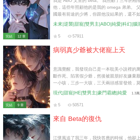
我是 ABO 文里的 beta。 我照顧了三年的植物
他，這些年照顧他的是我的 omega 弟弟。 父
國最有前途的少將，你跟他沒結果的，還不如
忍辱負重地離開。 后來，少將卻對我說：「
未來|逆襲|甜寵|雙男主|ABO|純愛|科幻|腦
5
57911
完結
12 章
病弱真少爺被大佬寵上天
意識覺醒，我發現自己是一本耽美小說裡的
斷作死、陷害假少爺，然後被親朋好友嫌棄厭
一小咳，三步一大咳，三天兩頭感冒發燒，莫
一下我都嫌費力，更別提去針對人了。 此後
現代|甜寵|HE|雙男主|豪門霸總|純愛
1.3
死，只希望能舒舒坦坦度過接下來的日子。 
回家去。 而那位隱藏身份的大佬，熟練地屈
5
50571
完結
9 章
「寶寶，求你，別著涼。」
來自 Beta的復仇
江懷風追了我三年，我快答應的時候，他卻