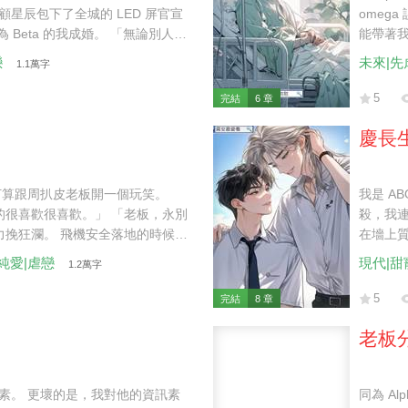
 顧星辰包下了全城的 LED 屏官宣
omeg
Beta 的我成婚。 「無論別人怎
能帶著我
 于是，我決定接受腺體改造，想
「你跟
戀
未來|先
1.1萬字
的協議書時，顧星辰卻失蹤了。 我
席。」
如果不是因為江懷風，我連看他一
5
完結
6 章
怎麼配得上我們顧家呢？」
慶長
打算跟周扒皮老板開一個玩笑。
我是 A
的很喜歡很喜歡。」 「老板，永別
殺，我
力挽狂瀾。 飛機安全落地的時候我
在墻上
老板血紅著眼睛奔向了我。
外泄，
|純愛|虐戀
現代|甜
1.2萬字
眸：「
往鏡頭
5
完結
8 章
子刻出來
老板分
資訊素。 更壞的是，我對他的資訊素
同為 A