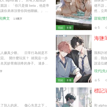
人 alpha 醒了。 所有人都告訴
掛牌第一
親說： 「你只是個 beta，他是帝
佬不語，
讓你弟弟頂替你與他聯姻。」 我
然，立馬
如果是你，我倒挺樂意的。」
我：「再
洞|爽文
甜寵|雙
1.9萬字
5
完結
9 章
海鹽
萬人嫌真少爺。 日常行為就是不
我和許祁
惡。 開什麼玩笑？ 就我這一步
后，我自
名其妙胃痛頭疼的身子。 連多動
說這位總
我打定主意，躺平任嘲，混吃等
逃到哪
現代|先
萬字
後來，曾經厭惡我的家人都求著我
膝跪地，手掌撫上我冰涼的腳踝：
5
完結
8 章
標記
上了別人的床。 傷心失意之下，
和 al