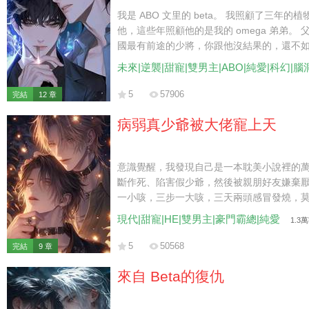
我是 ABO 文里的 beta。 我照顧了三年的植物
他，這些年照顧他的是我的 omega 弟弟。 父
國最有前途的少將，你跟他沒結果的，還不如
忍辱負重地離開。 后來，少將卻對我說：「
未來|逆襲|甜寵|雙男主|ABO|純愛|科幻|腦
5
57906
完結
12 章
病弱真少爺被大佬寵上天
意識覺醒，我發現自己是一本耽美小說裡的
斷作死、陷害假少爺，然後被親朋好友嫌棄厭
一小咳，三步一大咳，三天兩頭感冒發燒，莫
一下我都嫌費力，更別提去針對人了。 此後
現代|甜寵|HE|雙男主|豪門霸總|純愛
1.3
死，只希望能舒舒坦坦度過接下來的日子。 
回家去。 而那位隱藏身份的大佬，熟練地屈
5
50568
完結
9 章
「寶寶，求你，別著涼。」
來自 Beta的復仇