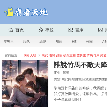
首頁
專題
書庫
雙男主
現代
純愛
甜寵
HE
校園
AB
當前位置：
腐看天地
現代
暗戀
甜寵
破鏡重圓
雙男主
青梅竹馬
純愛
誰說竹馬不敵天
作者 : 檀越
类型: 現代|暗戀|甜寵|破鏡重圓|雙男主
準備對竹馬告白的時候，我覺醒了
我打算放棄情愛，遠離竹馬。 后
小子是真愛我啊！