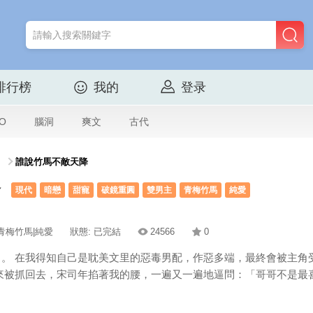
排行榜
我的
登录
O
腦洞
爽文
古代
誰說竹馬不敵天降
降
現代
暗戀
甜寵
破鏡重圓
雙男主
青梅竹馬
純愛
|青梅竹馬|純愛
狀態: 已完結
24566
0
。 在我得知自己是耽美文里的惡毒男配，作惡多端，最終會被主角
來被抓回去，宋司年掐著我的腰，一遍又一遍地逼問：「哥哥不是最喜