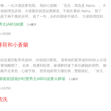
晚，一位大佬說要包我。 我好心提醒：「先生，我也是 Alpha。」 大
他助理告訴我，大佬要的就是結實耐造、不能生養的 Alpha。 我了
簽下兩千萬的合同。 簽了一年，合約到期前半個月。 大佬助理找到
續兩年。」 我委婉拒絕：「還是不了。」 肚子不爭氣，懷了。
男主|ABO|純愛
1.4萬字
55588
薄荷和小蒼蘭
信息素匹配率高達85，但他很討厭我。 當和他匹配率達到95的人出現
覺地離開了。 后來，我遭到陷害，被灌醉扔進了新任總裁的房間。 聽
裁不近美色，心狠手辣。 然而他卻用力摟住我，雙眼猩紅。 「你又想
里去？」
虐後甜|甜寵|HE|雙男主|ABO|追妻火葬場
1.1萬字
63750
清洗