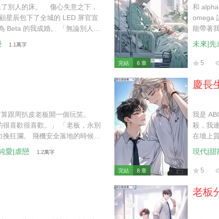
上了別人的床。 傷心失意之下，
和 al
 顧星辰包下了全城的 LED 屏官宣
omeg
Beta 的我成婚。 「無論別人怎
能帶著我
 于是，我決定接受腺體改造，想
「你跟
戀
未來|先
1.1萬字
的協議書時，顧星辰卻失蹤了。 我
席。」
如果不是因為江懷風，我連看他一
5
完結
6 章
怎麼配得上我們顧家呢？」
慶長
打算跟周扒皮老板開一個玩笑。
我是 A
的很喜歡很喜歡。」 「老板，永別
殺，我
力挽狂瀾。 飛機安全落地的時候我
在墻上
老板血紅著眼睛奔向了我。
外泄，
|純愛|虐戀
現代|甜
1.2萬字
眸：「
往鏡頭
5
完結
8 章
子刻出來
老板分