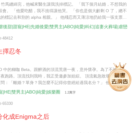
pha 竹馬纏綿完，他喊來醫生讓我洗掉標記。 「我下個月結婚，不想我的
a 誤會。 「他愛吃醋，我不捨得讓他哭。 「你也是個大齡剩 O 了，總不
的標記去和別的 alpha 相親。」 他殘忍而又薄涼地扔給我一張支票。
了我那麼久，我不會委屈了你。 「我結婚那天會給你發請帖，記得來吃
虐後甜|甜寵|HE|先婚後愛|雙男主|ABO|純愛|科幻|追妻火葬場|虐戀
48412
生擇忍冬
BO 中的糊咖 Beta。跟醉酒的頂流荒唐一夜，意外懷孕。為了不被封
連夜跑路。頂流找到我時，我正受邀參加娃綜。 頂流氣急敗壞地將我抵
質問：「離婚？單身？我怎麼不記得你曾經給過我名分？」 他的信息素
擾得工作人員戰戰兢兢。 我輕描淡寫地拂開他的手，抱起年年，淡聲抬
寵|HE|雙男主|ABO|純愛|娛樂圈
1.2萬字
陸先生，請收斂一點，你讓我的孩子受驚了。」 他氣笑了，好整以暇地
前一坐：「明眼人都看得出來，年年是我們的孩子。」 看著如同一個模
65330
的兩人。 觀眾炸了。
化成Enigma之后