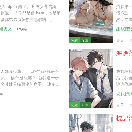
人 alpha 醒了。 所有人都告訴
掛牌第一
親說： 「你只是個 beta，他是帝
佬不語，
讓你弟弟頂替你與他聯姻。」 我
然，立馬
如果是你，我倒挺樂意的。」
我：「再
洞|爽文
甜寵|雙
1.9萬字
5
完結
9 章
海鹽
萬人嫌真少爺。 日常行為就是不
我和許祁
惡。 開什麼玩笑？ 就我這一步
后，我自
名其妙胃痛頭疼的身子。 連多動
說這位總
我打定主意，躺平任嘲，混吃等
逃到哪
現代|先
萬字
後來，曾經厭惡我的家人都求著我
膝跪地，手掌撫上我冰涼的腳踝：
5
完結
8 章
標記