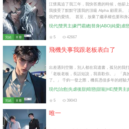
江懷風追了我三年，我快答應的時候，他卻
我接受了默默守護我的頂級 Alpha 顧星辰。
我們的愛情。 甚至，放棄了繼承權也要和身為 
麼看你，你都是我心中最珍視的一葉扁舟。」
現代|雙男主|豪門霸總|替身|ABO|純愛|虐
為他留下子嗣。 然而，在即將簽訂胚胎移植
找到他時，卻聽到他不屑地跟別人說： 「
5
42667
完結
8 章
眼都嫌噁心。」 「毫無價值的 Beta，又
飛機失事我跟老板表白了
出差遇到空難，別人都在寫遺書，孤兒的我
「老板老板，長話短說，我喜歡你。」 「真
了。」 千鈞一發之際，機長憑借多年的經驗
還在恍惚。 直到看到被一排黑衣保鏢簇擁的
現代|治愈|先虐後甜|暗戀|甜寵|HE|雙男主
5
39043
完結
8 章
唯一