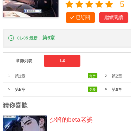
5
已訂閱
繼續閱讀
第6章
01-05 最新
章節列表
1-6
第1章
第2章
1
2
免费
第5章
第6章
5
6
免费
猜你喜歡
少將的beta老婆