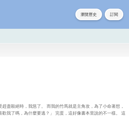
瀏覽歷史
訂閱
受趕盡殺絕時，我慫了。 而我的竹馬就是主角攻，為了小命著想，
歡我了嗎，為什麼要逃？」 完蛋，這好像書本里說的不一樣。 這