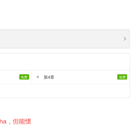
第4章
4
免费
免费
pha，但能懷