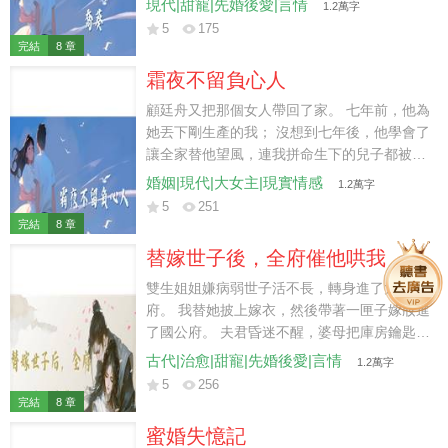
現代|甜寵|先婚後愛|言情
1.2萬字
行李，準備把婚戒還給他，他卻蹲在康復中心
5
175
的小狗旁邊，按下了那隻小狗平時用來「說
完結
8 章
話」的按鈕。 機械女聲響徹安靜的客廳：「想
霜夜不留負心人
你。」
顧廷舟又把那個女人帶回了家。 七年前，他為
她丟下剛生產的我； 沒想到七年後，他學會了
讓全家替他望風，連我拼命生下的兒子都被教
會了撒謊。 兒子抱著我的腿，生硬地喊「媽媽
婚姻|現代|大女主|現實情感
1.2萬字
我想你」，急著把我往門外拽。 我推開門，看
5
251
見武芷寧穿著我的睡衣坐在主臥。 她以為我還
完結
8 章
會像從前一樣哭著求一個解釋。 我把門鎖上，
替嫁世子後，全府催他哄我
給律師打電話：「帶著離婚協議和證據保全的
人過來。今晚，一個都別想走。」
雙生姐姐嫌病弱世子活不長，轉身進了太子
府。 我替她披上嫁衣，然後帶著一匣子嫁妝進
了國公府。 夫君昏迷不醒，婆母把庫房鑰匙交
給我，小姑子天天往我房裡送點心，我的日子
古代|治愈|甜寵|先婚後愛|言情
1.2萬字
過得比在姜家舒坦太多。 我坐在謝觀瀾床邊打
5
256
算盤，順嘴唸叨：「今天太醫府的人又說你治
完結
8 章
不好了，你說我如果守寡了是不是能拿到很多
蜜婚失憶記
錢啊？」 床上的人聽了許久，醒來便攥住我的