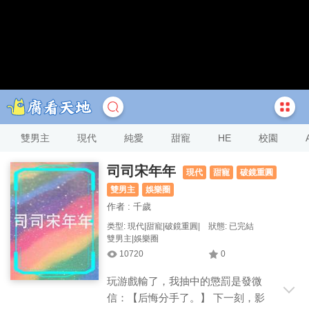
雙男主
現代
純愛
甜寵
HE
校園
司司宋年年
現代
甜寵
破鏡重圓
雙男主
娛樂圈
作者 : 千歲
类型: 現代|甜寵|破鏡重圓|
狀態: 已完結
雙男主|娛樂圈
10720
0
玩游戲輸了，我抽中的懲罰是發微
信：【后悔分手了。】 下一刻，影