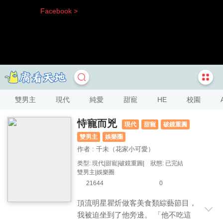
Facebook >
雙男主
現代
純愛
甜寵
HE
校園
恃寵而兇
現代
甜寵
破鏡重圓
雙男主
娛樂圈
作者 : 千未（花家小可愛）
类型: 現代|甜寵|破鏡重圓|
狀態: 已完結
雙男主|娛樂圈
21644
0
頂流明星瞿炘做客美食類綜藝節目，
我被迫坐到了他旁邊。 「他不吃這