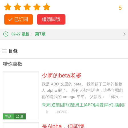
個。」 「這個也不吃。」 「下次做菜的時
5
候麻煩問一下大家的口味。」 「算了，我自己來做。」 直播正
在進行中，瞿炘卻撂下碗筷，起身往廚房去。 【什麼情況，哥
已訂閱
繼續閱讀
哥和溫時認識？】 【我錯過了什麼，哥哥剛剛不是還看溫時不
順眼嗎？】 【啊啊啊啊哥哥好愛，他親自為溫時下廚
第7章
02-27 最新
耶！！！】 導演組立馬把鏡頭對準了我，在場嘉賓也紛紛問我
和瞿炘的關係。 我尷尬地摸了下鼻子。 也沒什麼，就是談過而
已。
目錄
猜你喜歡
少將的beta老婆
我是 ABO 文里的 beta。 我照顧了三年的植物
人 alpha 醒了。 所有人都告訴他，這些年照顧
他的是我的 omega 弟弟。 父親說： 「你只是
個 beta，他是帝國最有前途的少將，你跟他沒
未來|逆襲|甜寵|雙男主|ABO|純愛|科幻|腦洞|
結果的，還不如讓你弟弟頂替你與他聯姻。」
5
57932
我忍辱負重地離開。 后來，少將卻對我說：
完結
12 章
「如果是你，我倒挺樂意的。」
是Alpha，但能懷