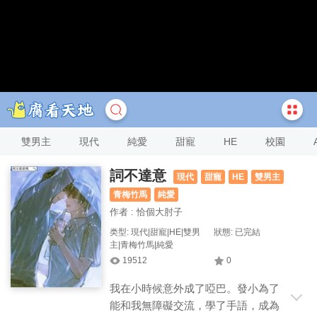
雙男主
現代
純愛
甜寵
HE
校園
詞不達意
現代
甜寵
HE
雙男主
青梅竹馬
純愛
作者 : 恰個大肘子
类型: 現代|甜寵|HE|雙男
狀態: 已完結
主|青梅竹馬|純愛
19512
0
我在小時候意外成了啞巴。發小為了
能和我無障礙交流，學了手語，成為