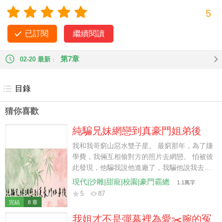
了我的專屬翻譯官。我拜托他幫我，對我
5
喜歡的女生轉達我的愛慕。 可他卻忽然斂起了笑意，對她冷聲
道：「他說他討厭你，你可以離他遠一點嗎？」
已訂閱
繼續閱讀
第7章
02-20 最新
目錄
猜你喜歡
純騙兄妹網戀到真豪門姐弟後
我和我哥窮山惡水雙子星。 最窮那年，為了賺
學費，我倆互相偷對方的照片去網戀。 怕被彼
此發現，他騙我說他進廠了，我騙他說我去搖
奶茶了。 和我網戀的姐姐哪裡都好，就是太喜
現代|沙雕|甜寵|校園|豪門霸總
1.1萬字
歡我哥這張臉了，總是想奔現。 直到又一次婉
5
87
拒她後，她突然跟我說：「寶寶，你是不是被
完結
8 章
京大錄取了，我在學校裡郵寄錄取通知書，看
我姐才不是彈幕裡為愛✂️腕的冤